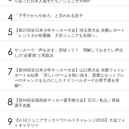
りあった日本人選手たち／ジュニサカMIP
「下手だからやめろ」と言われる息子
【第37回全日本少年サッカー大会】埼玉県大会 決勝レポート
「レジスタが初優勝、大宮ジュニアも全国へ」
サッカーで「声を出す」意味って？ 理解しておきたい声出
しの“必要感”と実践法
【第38回全日本少年サッカー大会】山口県大会 決勝フォトレ
ポート＆結果 「苦しいゲームを戦い抜き、貴重なセットプレ
ーのチャンスをものにしたＦＣリベルダーデが県予選を突
破!!」
【第94回全国高校サッカー選手権大会】石川／私立／星稜
選手名鑑
【U-12ジュニアサッカーワールドチャレンジ2016】大会フォ
トギャラリー