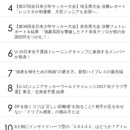
【第37回全日本少年サッカー大会】埼玉県大会 決勝レポート
「レジスタが初優勝、大宮ジュニアも全国へ」
【第38回全日本少年サッカー大会】奈良県大会 決勝フォトレ
ポート＆結果 「強豪高田を撃破したＹＦ奈良テソロが初の全
国切符をつかむ！」
U-15日本女子選抜トレーニングキャンプに参加するメンバー
が発表！
“強者を倒すための戦術”の磨き方。新型ハイプレスの最先端
【U-12ジュニアサッカーワールドチャレンジ2017 街クラブ予
選】東北・北海道予選 結果
DFを抜くコツは”正しい距離感”を知ること!! 相手が足を出せ
ない「ドリブル感覚」の掴み方とは
8人制にインサイドハーフ型の「1-3-1-2-1」はどうか？アトレ