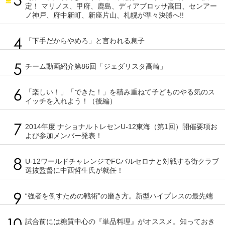
定！ マリノス、甲府、鹿島、ディアブロッサ高田、センアー
ノ神戸、府中新町、新座片山、札幌が準々決勝へ!!
「下手だからやめろ」と言われる息子
チーム動画紹介第86回「ジェダリスタ高崎」
「楽しい！」「できた！」を積み重ねて子どものやる気のス
イッチを入れよう！（後編）
2014年度 ナショナルトレセンU-12東海（第1回）開催要項お
よび参加メンバー発表！
U-12ワールドチャレンジでFCバルセロナと対戦する街クラブ
選抜監督に中西哲生氏が就任！
“強者を倒すための戦術”の磨き方。新型ハイプレスの最先端
試合前には糖質中心の『単品料理』がオススメ。知っておき