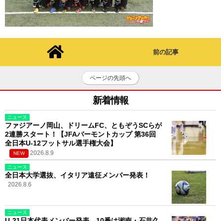
前の記事
ページの先頭へ
新着情報
ニュース
ファジアーノ岡山、ドリームFC、ともぞうSCらが
2連勝スタート！【JFAバーモントカップ 第36回
全日本U-12フットサル選手権大会】
2026.8.9
NEW
ニュース
全日本大学選抜、イタリア遠征メンバー発表！
2026.8.6
ニュース
U-21日本代表メンバー発表。10番は湘南・石井久