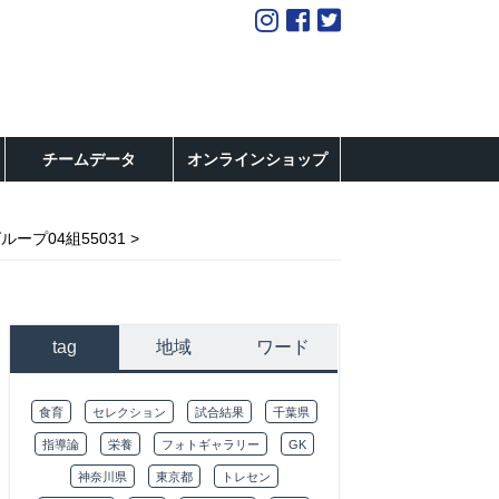
チームデータ
オンラインショップ
グループ04組55031
tag
地域
ワード
食育
セレクション
試合結果
千葉県
指導論
栄養
フォトギャラリー
GK
神奈川県
東京都
トレセン