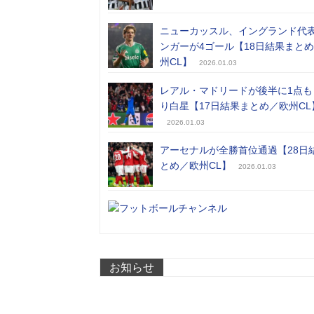
ニューカッスル、イングランド代
ンガーが4ゴール【18日結果まと
州CL】
2026.01.03
レアル・マドリードが後半に1点も
り白星【17日結果まとめ／欧州CL
2026.01.03
アーセナルが全勝首位通過【28日
とめ／欧州CL】
2026.01.03
お知らせ