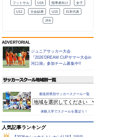
フットサル
U18
指導者向け
女子
U12
大会結果
U15
日本代表
JFA
ADVERTORIAL
ジュニアサッカー大会
『2026’DREAM CUPサマー大会in
河口湖』参加チーム募集中!!
都道府県別サッカースクール一覧
体験入学でスクールを選ぼう！
人気記事ランキング