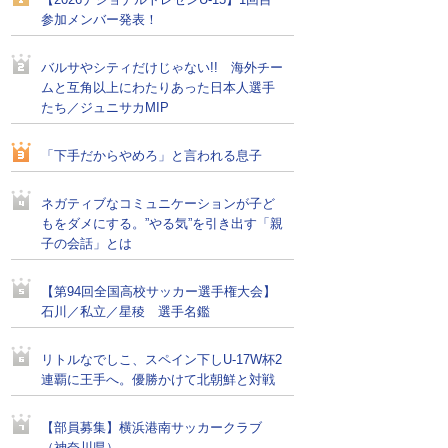
【2026ナショナルトレセンU-15】1回目
参加メンバー発表！
バルサやシティだけじゃない!! 海外チー
ムと互角以上にわたりあった日本人選手
たち／ジュニサカMIP
「下手だからやめろ」と言われる息子
ネガティブなコミュニケーションが子ど
もをダメにする。”やる気”を引き出す「親
子の会話」とは
【第94回全国高校サッカー選手権大会】
石川／私立／星稜 選手名鑑
リトルなでしこ、スペイン下しU-17W杯2
連覇に王手へ。優勝かけて北朝鮮と対戦
【部員募集】横浜港南サッカークラブ