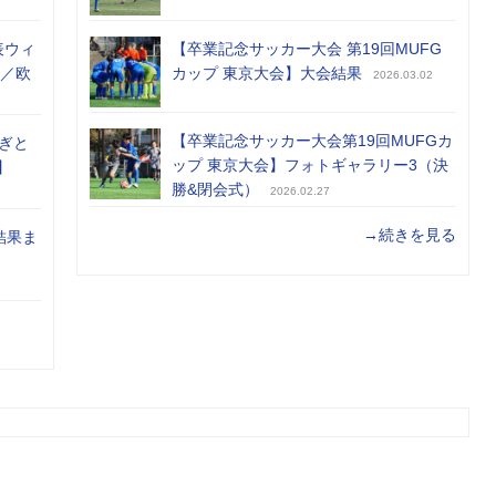
表ウィ
【卒業記念サッカー大会 第19回MUFG
め／欧
カップ 東京大会】大会結果
2026.03.02
【卒業記念サッカー大会第19回MUFGカ
ぎと
ップ 東京大会】フォトギャラリー3（決
】
勝&閉会式）
2026.02.27
→続きを見る
結果ま