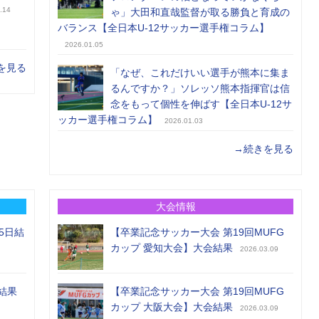
.14
ゃ」大田和直哉監督が取る勝負と育成の
バランス【全日本U-12サッカー選手権コラム】
2026.01.05
を見る
「なぜ、これだけいい選手が熊本に集ま
るんですか？」ソレッソ熊本指揮官は信
念をもって個性を伸ばす【全日本U-12サ
ッカー選手権コラム】
2026.01.03
→続きを見る
大会情報
5日結
【卒業記念サッカー大会 第19回MUFG
カップ 愛知大会】大会結果
2026.03.09
結果
【卒業記念サッカー大会 第19回MUFG
カップ 大阪大会】大会結果
2026.03.09