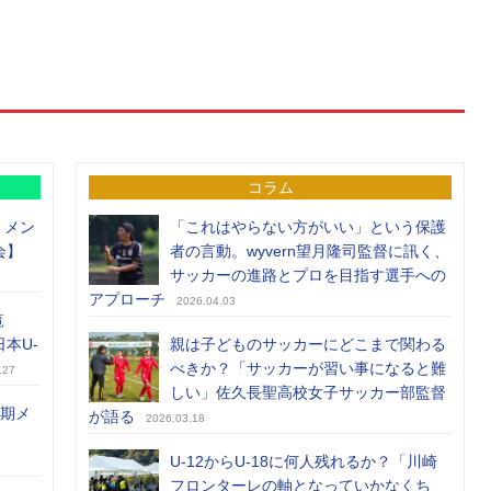
コラム
）メン
「これはやらない方がいい」という保護
会】
者の言動。wyvern望月隆司監督に訊く、
サッカーの進路とプロを目指す選手への
アプローチ
2026.04.03
覧
日本U-
親は子どものサッカーにどこまで関わる
べきか？「サッカーが習い事になると難
.27
しい」佐久長聖高校女子サッカー部監督
前期メ
が語る
2026.03.18
U-12からU-18に何人残れるか？「川崎
フロンターレの軸となっていかなくち