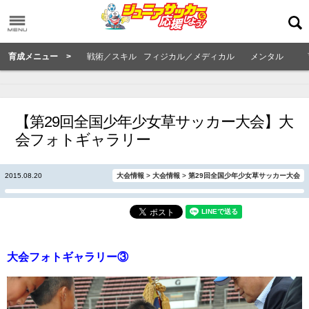
育成メニュー >
戦術／スキル
フィジカル／メディカル
メンタル
【第29回全国少年少女草サッカー大会】大
会フォトギャラリー
2015.08.20
大会情報
>
大会情報
>
第29回全国少年少女草サッカー大会
大会フォトギャラリー③