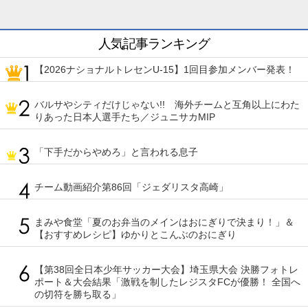
人気記事ランキング
【2026ナショナルトレセンU-15】1回目参加メンバー発表！
バルサやシティだけじゃない!! 海外チームと互角以上にわた
りあった日本人選手たち／ジュニサカMIP
「下手だからやめろ」と言われる息子
チーム動画紹介第86回「ジェダリスタ高崎」
まみや食堂「夏のお弁当のメインはおにぎりで決まり！」＆
【おすすめレシピ】ゆかりとこんぶのおにぎり
【第38回全日本少年サッカー大会】埼玉県大会 決勝フォトレ
ポート＆大会結果「激戦を制したレジスタFCが優勝！ 全国へ
の切符を勝ち取る」