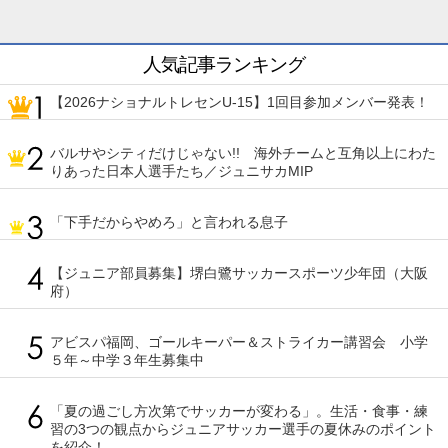
人気記事ランキング
【2026ナショナルトレセンU-15】1回目参加メンバー発表！
バルサやシティだけじゃない!! 海外チームと互角以上にわた
りあった日本人選手たち／ジュニサカMIP
「下手だからやめろ」と言われる息子
【ジュニア部員募集】堺白鷺サッカースポーツ少年団（大阪
府）
アビスパ福岡、ゴールキーパー＆ストライカー講習会 小学
５年～中学３年生募集中
「夏の過ごし方次第でサッカーが変わる」。生活・食事・練
習の3つの観点からジュニアサッカー選手の夏休みのポイント
を紹介！