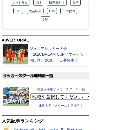
フットサル
U18
指導者向け
女子
U12
大会結果
U15
日本代表
JFA
ADVERTORIAL
ジュニアサッカー大会
『2026’DREAM CUPサマー大会in
河口湖』参加チーム募集中!!
都道府県別サッカースクール一覧
体験入学でスクールを選ぼう！
人気記事ランキング