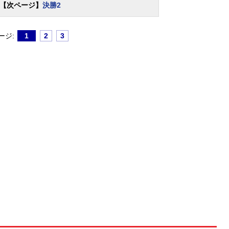
【次ページ】
決勝2
ージ:
1
2
3