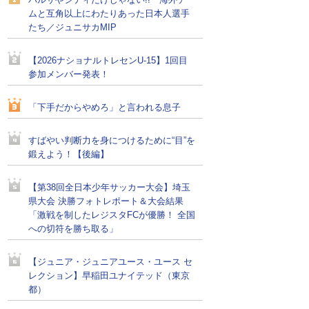
バルサやシティだけじゃない!! 海外チー
ムと互角以上にわたりあった日本人選手
たち／ジュニサカMIP
【2026ナショナルトレセンU-15】1回目
参加メンバー発表！
「下手だからやめろ」と言われる息子
すばやい判断力を身につけるために“目”を
鍛えよう！【後編】
【第38回全日本少年サッカー大会】埼玉
県大会 決勝フォトレポート＆大会結果
「激戦を制したレジスタFCが優勝！ 全国
への切符を勝ち取る」
【ジュニア・ジュニアユース・ユース セ
レクション】早稲田ユナイテッド（東京
都）