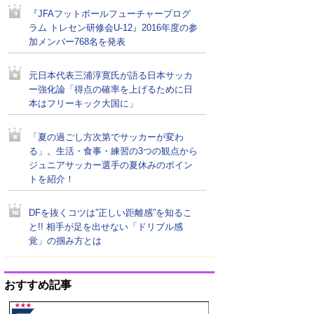
『JFAフットボールフューチャープログ
ラム トレセン研修会U-12』2016年度の参
加メンバー768名を発表
元日本代表三浦淳寛氏が語る日本サッカ
ー強化論「得点の確率を上げるために日
本はフリーキック大国に」
「夏の過ごし方次第でサッカーが変わ
る」。生活・食事・練習の3つの観点から
ジュニアサッカー選手の夏休みのポイン
トを紹介！
DFを抜くコツは”正しい距離感”を知るこ
と!! 相手が足を出せない「ドリブル感
覚」の掴み方とは
おすすめ記事