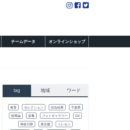
チームデータ
オンラインショップ
tag
地域
ワード
食育
セレクション
試合結果
千葉県
指導論
栄養
フォトギャラリー
GK
神奈川県
東京都
トレセン