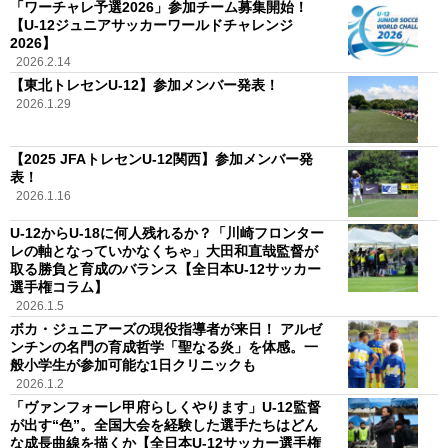
「ワーチャレ予選2026」参加チーム募集開始！
【U-12ジュニアサッカーワールドチャレンジ
2026】
2026.2.14
【東北トレセンU-12】参加メンバー発表！
2026.1.29
【2025 JFAトレセンU-12関西】参加メンバー発
表！
2026.1.16
U-12からU-18に何人残れるか？「川崎フロンター
レの軸となっていかなくちゃ」大田和直哉監督が
取る勝負と育成のバランス【全日本U-12サッカー
選手権コラム】
2026.1.5
ボカ・ジュニアーズの現役指導者が来日！ アルゼ
ンチンの名門の育成哲学「聖なる炎」を体感。一
般小学生が参加可能な1日クリニックも
2026.1.2
「ヴァンフォーレ甲府らしくやります」U-12監督
が出す“色”。全国大会を経験した選手たちはどん
な成長曲線を描くか【全日本U-12サッカー選手権