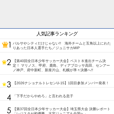
人気記事ランキング
バルサやシティだけじゃない!! 海外チームと互角以上にわた
りあった日本人選手たち／ジュニサカMIP
【第40回全日本少年サッカー大会】ベスト８進出チーム決
定！ マリノス、甲府、鹿島、ディアブロッサ高田、センアー
ノ神戸、府中新町、新座片山、札幌が準々決勝へ!!
【2026ナショナルトレセンU-15】1回目参加メンバー発表！
「下手だからやめろ」と言われる息子
【第37回全日本少年サッカー大会】埼玉県大会 決勝レポート
「レジスタが初優勝、大宮ジュニアも全国へ」