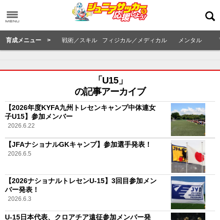
育成メニュー >
戦術／スキル
フィジカル／メディカル
メンタル
「U15」
の記事アーカイブ
【2026年度KYFA九州トレセンキャンプ中体連女
子U15】参加メンバー
2026.6.22
【JFAナショナルGKキャンプ】参加選手発表！
2026.6.5
【2026ナショナルトレセンU-15】3回目参加メン
バー発表！
2026.6.3
U-15日本代表、クロアチア遠征参加メンバー発