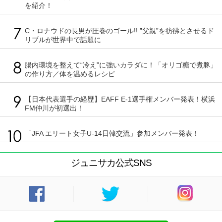
を紹介！
C・ロナウドの長男が圧巻のゴール!! ”父親”を彷彿とさせるド
リブルが世界中で話題に
腸内環境を整えて“冷え”に強いカラダに！「オリゴ糖で煮豚」
の作り方／体を温めるレシピ
【日本代表選手の経歴】EAFF E-1選手権メンバー発表！横浜
FM仲川が初選出！
「JFA エリート女子U-14日韓交流」参加メンバー発表！
ジュニサカ公式SNS