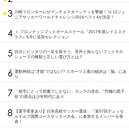
川崎フロンターレがマンチェスターシティを撃破！ U-12ジュ
ニアサッカーワールドチャレンジ2016ベスト4が決定！
Ｊ-フロンテッジフットボールスクール『2017年度レイエスク
ラス』6月に追加セレクション
自分にピッタリの一足を探そう。意外と知らないフットサル
シューズの種類と正しい選び方とは？
運動神経は”才能”ではない!? スポーツ上達の秘訣は「脳」にあ
り
「相手にとって邪魔でしかない」カンテの存在。”究極の黒子
役”の原点は少年時代にあり
【選手変更あり】日本高校サッカー選抜、「第57回デュッセ
ルドルフ国際ユースサッカー大会」に参加するメンバーを発
表！