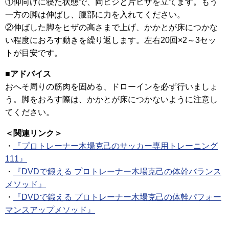
①仰向けに寝た状態で、両ヒジと片ヒザを立てます。もう
一方の脚は伸ばし、腹部に力を入れてください。
②伸ばした脚をヒザの高さまで上げ、かかとが床につかな
い程度におろす動きを繰り返します。左右20回×2～3セッ
トが目安です。
■アドバイス
おへそ周りの筋肉を固める、ドローインを必ず行いましょ
う。脚をおろす際は、かかとが床につかないように注意し
てください。
＜関連リンク＞
・
『プロトレーナー木場克己のサッカー専用トレーニング
111』
・
『DVDで鍛える プロトレーナー木場克己の体幹バランス
メソッド』
・
『DVDで鍛える プロトレーナー木場克己の体幹パフォー
マンスアップメソッド』