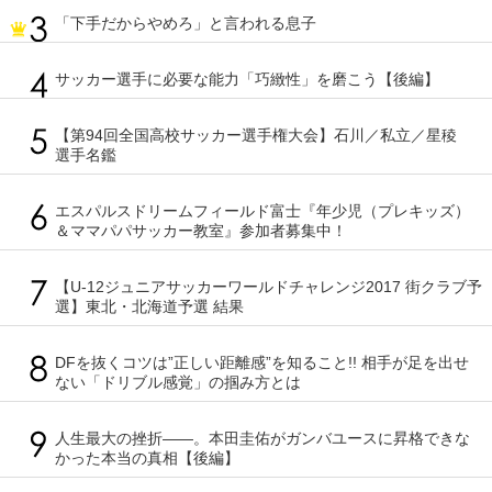
「下手だからやめろ」と言われる息子
サッカー選手に必要な能力「巧緻性」を磨こう【後編】
【第94回全国高校サッカー選手権大会】石川／私立／星稜
選手名鑑
エスパルスドリームフィールド富士『年少児（プレキッズ）
＆ママパパサッカー教室』参加者募集中！
【U-12ジュニアサッカーワールドチャレンジ2017 街クラブ予
選】東北・北海道予選 結果
DFを抜くコツは”正しい距離感”を知ること!! 相手が足を出せ
ない「ドリブル感覚」の掴み方とは
人生最大の挫折――。本田圭佑がガンバユースに昇格できな
かった本当の真相【後編】