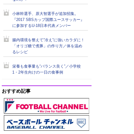
小林幹選手、原大智選手が追加招集。
『2017 SBSカップ国際ユースサッカー』
に参加するU-18日本代表メンバー
腸内環境を整えて“冷え”に強いカラダに！
「オリゴ糖で煮豚」の作り方／体を温め
るレシピ
栄養も食事量も“バランス良く”／小学校
1・2年生向けの一日の食事例
おすすめ記事