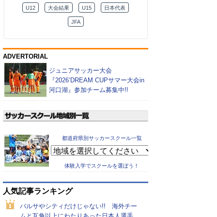
U12
大会結果
U15
日本代表
JFA
ADVERTORIAL
ジュニアサッカー大会
『2026’DREAM CUPサマー大会in
河口湖』参加チーム募集中!!
都道府県別サッカースクール一覧
体験入学でスクールを選ぼう！
人気記事ランキング
バルサやシティだけじゃない!! 海外チー
ムと互角以上にわたりあった日本人選手