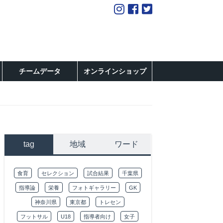
チームデータ
オンラインショップ
tag
地域
ワード
食育
セレクション
試合結果
千葉県
指導論
栄養
フォトギャラリー
GK
神奈川県
東京都
トレセン
フットサル
U18
指導者向け
女子