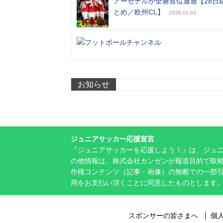
アーセナルが全勝首位通過【28日
とめ／欧州CL】
2026.01.03
お知らせ
ジュニアサッカー応援宣言
『ジュニアサッカーを応援しよう！』は、ジュ
の他情報は、株式会社カンゼンが報道目的で取材
作権コンテンツ（記事・画像）の無断での一部
用をお支払い頂くことに同意したものとします
スポンサーの皆さまへ
個