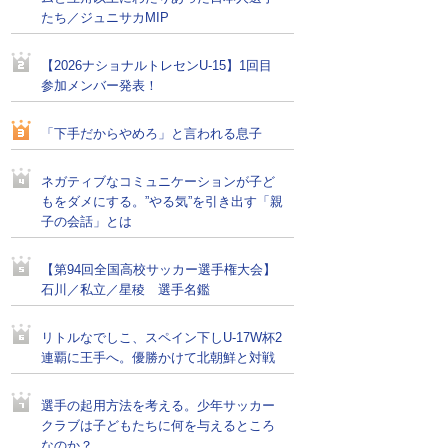
たち／ジュニサカMIP
【2026ナショナルトレセンU-15】1回目
参加メンバー発表！
「下手だからやめろ」と言われる息子
ネガティブなコミュニケーションが子ど
もをダメにする。”やる気”を引き出す「親
子の会話」とは
【第94回全国高校サッカー選手権大会】
石川／私立／星稜 選手名鑑
リトルなでしこ、スペイン下しU-17W杯2
連覇に王手へ。優勝かけて北朝鮮と対戦
選手の起用方法を考える。少年サッカー
クラブは子どもたちに何を与えるところ
なのか？