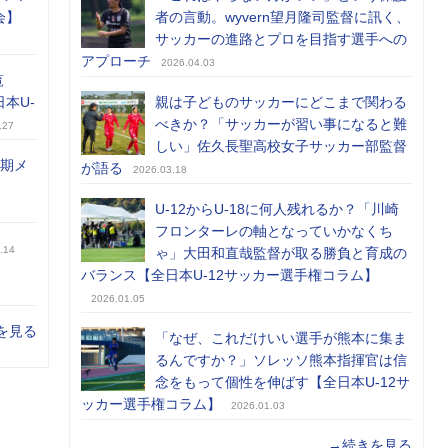
会】
者の言動。wyvern望月隆司監督に訊く、
サッカーの進路とプロを目指す選手への
アプローチ
2026.04.03
覧
日本U-
親は子どものサッカーにどこまで関わる
べきか？「サッカーが習い事になると難
.27
しい」佐久長聖高校女子サッカー部監督
前期メ
が語る
2026.03.18
U-12からU-18に何人残れるか？「川崎
フロンターレの軸となっていかなくち
.14
ゃ」大田和直哉監督が取る勝負と育成の
バランス【全日本U-12サッカー選手権コラム】
2026.01.05
を見る
「なぜ、これだけいい選手が熊本に集ま
るんですか？」ソレッソ熊本指揮官は信
念をもって個性を伸ばす【全日本U-12サ
ッカー選手権コラム】
2026.01.03
→続きを見る