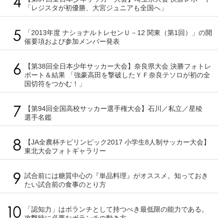
「レジスタが初優勝、大宮ジュニアも全国へ」
「2013年度 ナショナルトレセンＵ－12 関東（第1回）」の開
催要項および参加メンバー発表
【第38回全日本少年サッカー大会】奈良県大会 決勝フォトレ
ポート＆結果 「強豪高田を撃破したＹＦ奈良テソロが初の全
国切符をつかむ！」
【第94回全国高校サッカー選手権大会】石川／私立／星稜
選手名鑑
【JA全農杯チビリンピック2017 小学生8人制サッカー大会】
東北大会フォトギャラリー
試合前には糖質中心の『単品料理』がオススメ。知っておき
たい試合前の食事のとり方
「認知力」はボランチとして持つべき最低限の能力である。