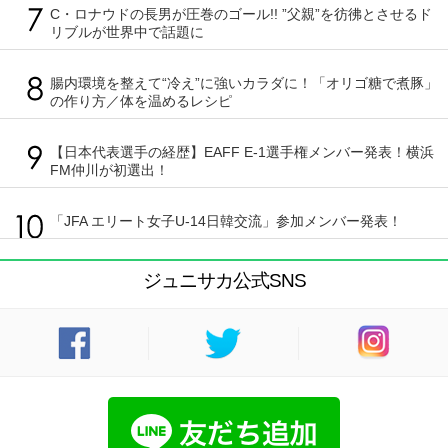
C・ロナウドの長男が圧巻のゴール!! ”父親”を彷彿とさせるド
リブルが世界中で話題に
腸内環境を整えて“冷え”に強いカラダに！「オリゴ糖で煮豚」
の作り方／体を温めるレシピ
【日本代表選手の経歴】EAFF E-1選手権メンバー発表！横浜
FM仲川が初選出！
「JFA エリート女子U-14日韓交流」参加メンバー発表！
ジュニサカ公式SNS