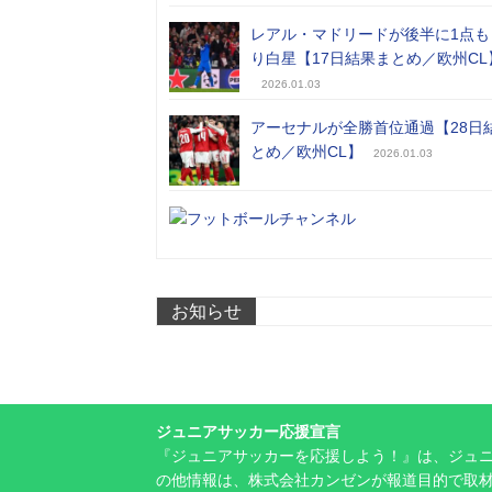
レアル・マドリードが後半に1点も
り白星【17日結果まとめ／欧州CL
2026.01.03
アーセナルが全勝首位通過【28日
とめ／欧州CL】
2026.01.03
お知らせ
ジュニアサッカー応援宣言
『ジュニアサッカーを応援しよう！』は、ジュ
の他情報は、株式会社カンゼンが報道目的で取材