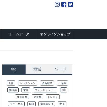
チームデータ
オンラインショップ
tag
地域
ワード
食育
セレクション
試合結果
千葉県
指導論
栄養
フォトギャラリー
GK
神奈川県
東京都
トレセン
フットサル
U18
指導者向け
女子