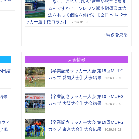
「なぜ、これだけいい選手が熊本に集ま
るんですか？」ソレッソ熊本指揮官は信
念をもって個性を伸ばす【全日本U-12サ
ッカー選手権コラム】
2026.01.03
→続きを見る
大会情報
5日結
【卒業記念サッカー大会 第19回MUFG
カップ 愛知大会】大会結果
2026.03.09
結果
【卒業記念サッカー大会 第19回MUFG
カップ 大阪大会】大会結果
2026.03.09
表ウィ
【卒業記念サッカー大会 第19回MUFG
め／欧
カップ 東京大会】大会結果
2026.03.02