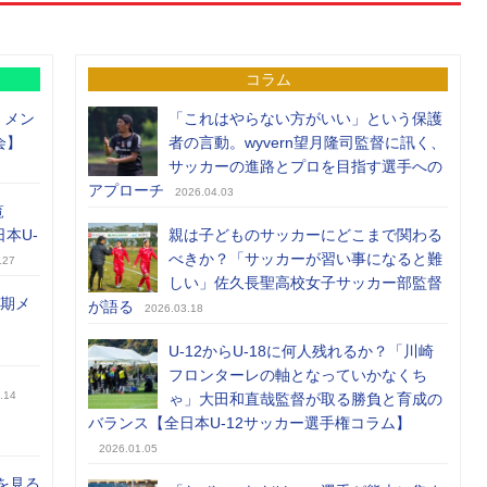
コラム
）メン
「これはやらない方がいい」という保護
会】
者の言動。wyvern望月隆司監督に訊く、
サッカーの進路とプロを目指す選手への
アプローチ
2026.04.03
覧
日本U-
親は子どものサッカーにどこまで関わる
べきか？「サッカーが習い事になると難
.27
しい」佐久長聖高校女子サッカー部監督
前期メ
が語る
2026.03.18
U-12からU-18に何人残れるか？「川崎
フロンターレの軸となっていかなくち
.14
ゃ」大田和直哉監督が取る勝負と育成の
バランス【全日本U-12サッカー選手権コラム】
2026.01.05
を見る