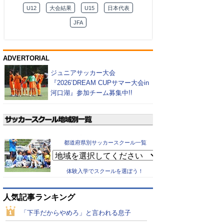
U12
大会結果
U15
日本代表
JFA
ADVERTORIAL
ジュニアサッカー大会
『2026’DREAM CUPサマー大会in
河口湖』参加チーム募集中!!
都道府県別サッカースクール一覧
体験入学でスクールを選ぼう！
人気記事ランキング
「下手だからやめろ」と言われる息子