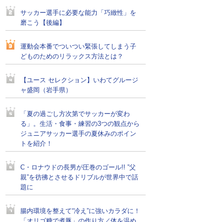
サッカー選手に必要な能力「巧緻性」を
磨こう【後編】
運動会本番でついつい緊張してしまう子
どものためのリラックス方法とは？
【ユース セレクション】いわてグルージ
ャ盛岡（岩手県）
「夏の過ごし方次第でサッカーが変わ
る」。生活・食事・練習の3つの観点から
ジュニアサッカー選手の夏休みのポイン
トを紹介！
C・ロナウドの長男が圧巻のゴール!! ”父
親”を彷彿とさせるドリブルが世界中で話
題に
腸内環境を整えて“冷え”に強いカラダに！
「オリゴ糖で煮豚」の作り方／体を温め