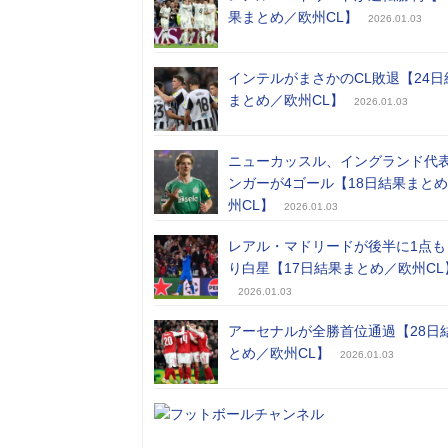
果まとめ／欧州CL】
2026.01.03
インテルがまさかのCL敗退【24日
まとめ／欧州CL】
2026.01.03
ニューカッスル、イングランド代
ンガーが4ゴール【18日結果まと
州CL】
2026.01.03
レアル・マドリードが後半に1点も
り白星【17日結果まとめ／欧州CL
2026.01.03
アーセナルが全勝首位通過【28日
とめ／欧州CL】
2026.01.03