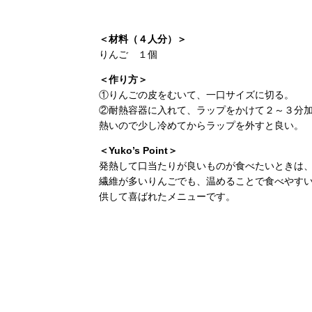
＜材料（４人分）＞
りんご １個
＜作り方＞
①りんごの皮をむいて、一口サイズに切る。
②耐熱容器に入れて、ラップをかけて２～３分
熱いので少し冷めてからラップを外すと良い。
＜Yuko’s Point＞
発熱して口当たりが良いものが食べたいときは
繊維が多いりんごでも、温めることで食べやす
供して喜ばれたメニューです。