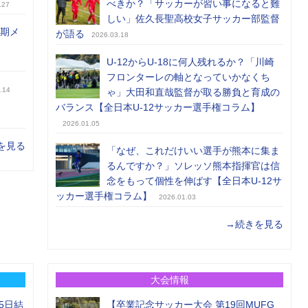
べきか？「サッカーが習い事になると難
.27
しい」佐久長聖高校女子サッカー部監督
前期メ
が語る
2026.03.18
U-12からU-18に何人残れるか？「川崎
フロンターレの軸となっていかなくち
.14
ゃ」大田和直哉監督が取る勝負と育成の
バランス【全日本U-12サッカー選手権コラム】
2026.01.05
を見る
「なぜ、これだけいい選手が熊本に集ま
るんですか？」ソレッソ熊本指揮官は信
念をもって個性を伸ばす【全日本U-12サ
ッカー選手権コラム】
2026.01.03
→続きを見る
大会情報
5日結
【卒業記念サッカー大会 第19回MUFG