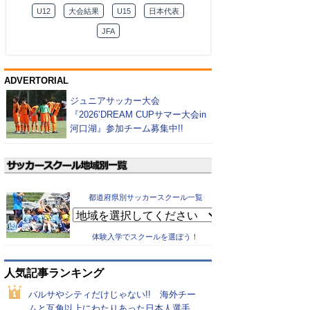
U12
大会結果
U15
日本代表
JFA
ADVERTORIAL
ジュニアサッカー大会
『2026’DREAM CUPサマー大会in
河口湖』参加チーム募集中!!
都道府県別サッカースクール一覧
体験入学でスクールを選ぼう！
人気記事ランキング
バルサやシティだけじゃない!! 海外チー
ムと互角以上にわたりあった日本人選手