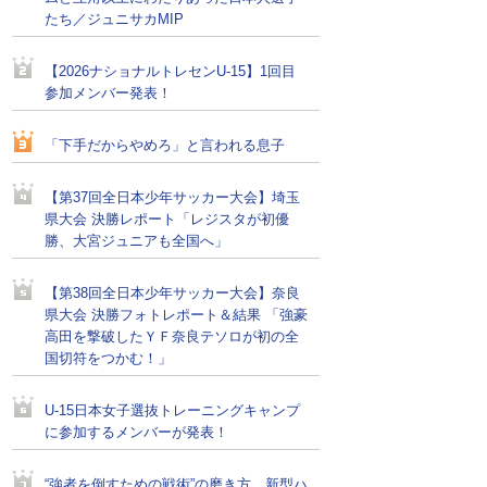
たち／ジュニサカMIP
【2026ナショナルトレセンU-15】1回目
参加メンバー発表！
「下手だからやめろ」と言われる息子
【第37回全日本少年サッカー大会】埼玉
県大会 決勝レポート「レジスタが初優
勝、大宮ジュニアも全国へ」
【第38回全日本少年サッカー大会】奈良
県大会 決勝フォトレポート＆結果 「強豪
高田を撃破したＹＦ奈良テソロが初の全
国切符をつかむ！」
U-15日本女子選抜トレーニングキャンプ
に参加するメンバーが発表！
“強者を倒すための戦術”の磨き方。新型ハ