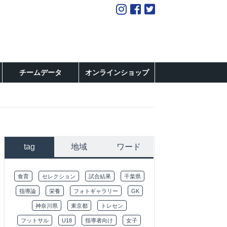
チームデータ
オンラインショップ
tag
地域
ワード
食育
セレクション
試合結果
千葉県
指導論
栄養
フォトギャラリー
GK
神奈川県
東京都
トレセン
フットサル
U18
指導者向け
女子