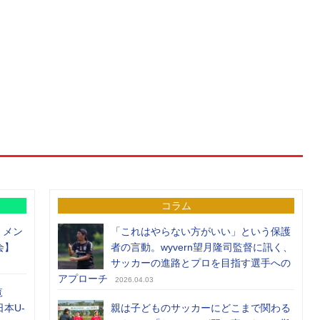
コラム
）メン
「これはやらない方がいい」という保護
会】
者の言動。wyvern望月隆司監督に訊く、
サッカーの進路とプロを目指す選手への
アプローチ
2026.04.03
覧
日本U-
親は子どものサッカーにどこまで関わる