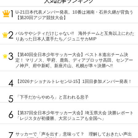
人気記事ランキング
U-21日本代表メンバー発表。10番は湘南・石井久継が背負う
【第20回アジア競技大会】
バルサやシティだけじゃない!! 海外チームと互角以上にわた
りあった日本人選手たち／ジュニサカMIP
【第40回全日本少年サッカー大会】ベスト８進出チーム決
定！ マリノス、甲府、鹿島、ディアブロッサ高田、センアー
ノ神戸、府中新町、新座片山、札幌が準々決勝へ!!
【2026ナショナルトレセンU-15】1回目参加メンバー発表！
「下手だからやめろ」と言われる息子
【第37回全日本少年サッカー大会】埼玉県大会 決勝レポート
「レジスタが初優勝、大宮ジュニアも全国へ」
サッカーで「声を出す」意味って？ 理解しておきたい声出