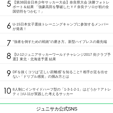
【第38回全日本少年サッカー大会】奈良県大会 決勝フォトレ
ポート＆結果 「強豪高田を撃破したＹＦ奈良テソロが初の全
国切符をつかむ！」
U-15日本女子選抜トレーニングキャンプに参加するメンバー
が発表！
“強者を倒すための戦術”の磨き方。新型ハイプレスの最先端
【U-12ジュニアサッカーワールドチャレンジ2017 街クラブ予
選】東北・北海道予選 結果
DFを抜くコツは”正しい距離感”を知ること!! 相手が足を出せ
ない「ドリブル感覚」の掴み方とは
8人制にインサイドハーフ型の「1-3-1-2-1」はどうか？アトレ
ティコU-11が実践した考えるサッカー
ジュニサカ公式SNS