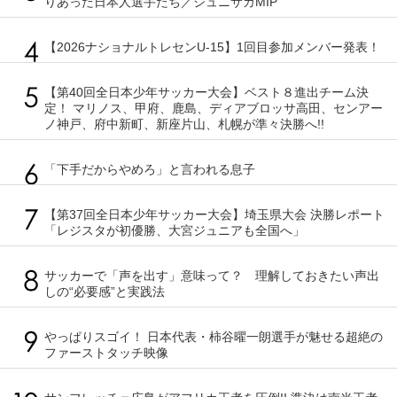
りあった日本人選手たち／ジュニサカMIP
【2026ナショナルトレセンU-15】1回目参加メンバー発表！
【第40回全日本少年サッカー大会】ベスト８進出チーム決
定！ マリノス、甲府、鹿島、ディアブロッサ高田、センアー
ノ神戸、府中新町、新座片山、札幌が準々決勝へ!!
「下手だからやめろ」と言われる息子
【第37回全日本少年サッカー大会】埼玉県大会 決勝レポート
「レジスタが初優勝、大宮ジュニアも全国へ」
サッカーで「声を出す」意味って？ 理解しておきたい声出
しの“必要感”と実践法
やっぱりスゴイ！ 日本代表・柿谷曜一朗選手が魅せる超絶の
ファーストタッチ映像