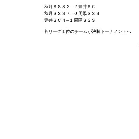
秋月ＳＳＳ 2 – 2 豊井ＳＣ
秋月ＳＳＳ 7 – 0 周陽ＳＳＳ
豊井ＳＣ 4 – 1 周陽ＳＳＳ
各リーグ１位のチームが決勝トーナメントへ