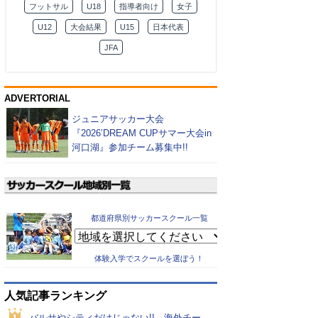
フットサル
U18
指導者向け
女子
U12
大会結果
U15
日本代表
JFA
ADVERTORIAL
ジュニアサッカー大会
『2026’DREAM CUPサマー大会in
河口湖』参加チーム募集中!!
都道府県別サッカースクール一覧
体験入学でスクールを選ぼう！
人気記事ランキング