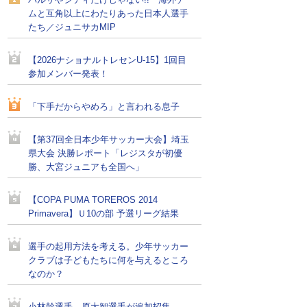
バルサやシティだけじゃない!! 海外チー
ムと互角以上にわたりあった日本人選手
たち／ジュニサカMIP
【2026ナショナルトレセンU-15】1回目
参加メンバー発表！
「下手だからやめろ」と言われる息子
【第37回全日本少年サッカー大会】埼玉
県大会 決勝レポート「レジスタが初優
勝、大宮ジュニアも全国へ」
【COPA PUMA TOREROS 2014
Primavera】Ｕ10の部 予選リーグ結果
選手の起用方法を考える。少年サッカー
クラブは子どもたちに何を与えるところ
なのか？