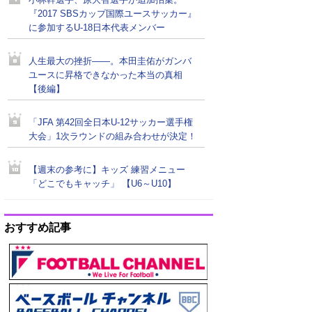
小林幹選手、原大智選手が追加招集。
『2017 SBSカップ国際ユースサッカー』
に参加するU-18日本代表メンバー
人生最大の挫折――。本田圭佑がガンバ
ユースに昇格できなかった本当の真相
【後編】
「JFA 第42回全日本U-12サッカー選手権
大会」1次ラウンドの組み合わせが決定！
【週末の参考に】キッズ 練習メニュー
「どこでもキャッチ」 【U6～U10】
おすすめ記事