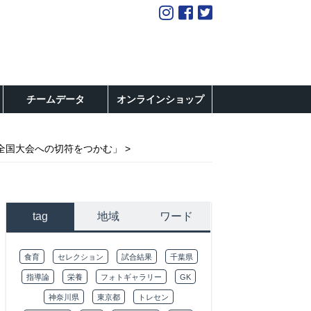
チームデータ
オンラインショップ
全国大会への切符をつかむ」
tag
地域
ワード
食育
セレクション
試合結果
千葉県
指導論
栄養
フォトギャラリー
GK
神奈川県
東京都
トレセン