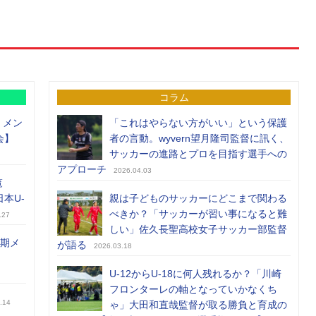
コラム
）メン
「これはやらない方がいい」という保護
会】
者の言動。wyvern望月隆司監督に訊く、
サッカーの進路とプロを目指す選手への
アプローチ
2026.04.03
覧
日本U-
親は子どものサッカーにどこまで関わる
べきか？「サッカーが習い事になると難
.27
しい」佐久長聖高校女子サッカー部監督
前期メ
が語る
2026.03.18
U-12からU-18に何人残れるか？「川崎
フロンターレの軸となっていかなくち
.14
ゃ」大田和直哉監督が取る勝負と育成の