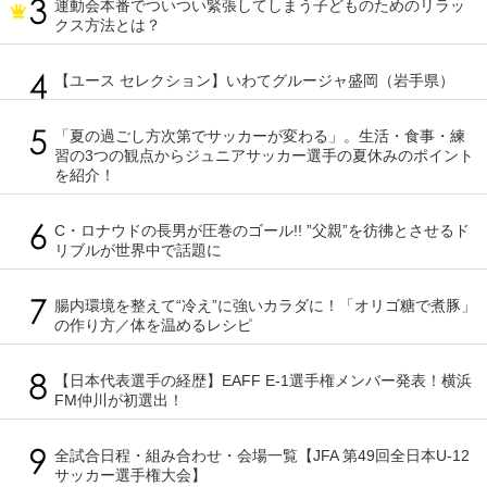
運動会本番でついつい緊張してしまう子どものためのリラッ
クス方法とは？
【ユース セレクション】いわてグルージャ盛岡（岩手県）
「夏の過ごし方次第でサッカーが変わる」。生活・食事・練
習の3つの観点からジュニアサッカー選手の夏休みのポイント
を紹介！
C・ロナウドの長男が圧巻のゴール!! ”父親”を彷彿とさせるド
リブルが世界中で話題に
腸内環境を整えて“冷え”に強いカラダに！「オリゴ糖で煮豚」
の作り方／体を温めるレシピ
【日本代表選手の経歴】EAFF E-1選手権メンバー発表！横浜
FM仲川が初選出！
全試合日程・組み合わせ・会場一覧【JFA 第49回全日本U-12
サッカー選手権大会】