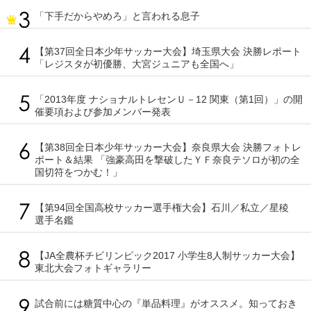
「下手だからやめろ」と言われる息子
【第37回全日本少年サッカー大会】埼玉県大会 決勝レポート
「レジスタが初優勝、大宮ジュニアも全国へ」
「2013年度 ナショナルトレセンＵ－12 関東（第1回）」の開
催要項および参加メンバー発表
【第38回全日本少年サッカー大会】奈良県大会 決勝フォトレ
ポート＆結果 「強豪高田を撃破したＹＦ奈良テソロが初の全
国切符をつかむ！」
【第94回全国高校サッカー選手権大会】石川／私立／星稜
選手名鑑
【JA全農杯チビリンピック2017 小学生8人制サッカー大会】
東北大会フォトギャラリー
試合前には糖質中心の『単品料理』がオススメ。知っておき