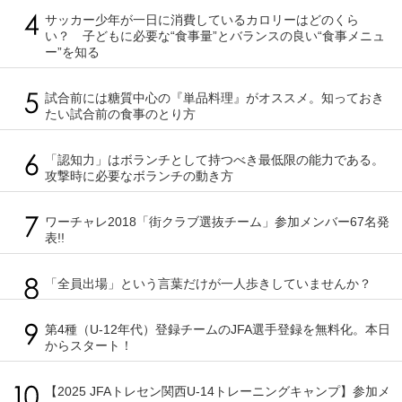
サッカー少年が一日に消費しているカロリーはどのくら
い？ 子どもに必要な“食事量”とバランスの良い“食事メニュ
ー”を知る
試合前には糖質中心の『単品料理』がオススメ。知っておき
たい試合前の食事のとり方
「認知力」はボランチとして持つべき最低限の能力である。
攻撃時に必要なボランチの動き方
ワーチャレ2018「街クラブ選抜チーム」参加メンバー67名発
表!!
「全員出場」という言葉だけが一人歩きしていませんか？
第4種（U-12年代）登録チームのJFA選手登録を無料化。本日
からスタート！
【2025 JFAトレセン関西U-14トレーニングキャンプ】参加メ