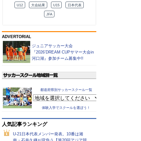
U12
大会結果
U15
日本代表
JFA
ADVERTORIAL
ジュニアサッカー大会
『2026’DREAM CUPサマー大会in
河口湖』参加チーム募集中!!
都道府県別サッカースクール一覧
体験入学でスクールを選ぼう！
人気記事ランキング
U-21日本代表メンバー発表。10番は湘
南・石井久継が背負う【第20回アジア競