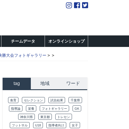
チームデータ
オンラインショップ
決勝大会フォトギャラリー
tag
地域
ワード
食育
セレクション
試合結果
千葉県
指導論
栄養
フォトギャラリー
GK
神奈川県
東京都
トレセン
フットサル
U18
指導者向け
女子