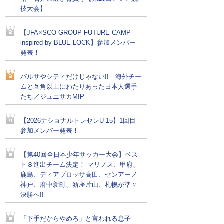
技大会】
【JFA×SCO GROUP FUTURE CAMP
inspired by BLUE LOCK】参加メンバー
発表！
バルサやシティだけじゃない!! 海外チー
ムと互角以上にわたりあった日本人選手
たち／ジュニサカMIP
【2026ナショナルトレセンU-15】1回目
参加メンバー発表！
【第40回全日本少年サッカー大会】ベス
ト８進出チーム決定！ マリノス、甲府、
鹿島、ディアブロッサ高田、センアーノ
神戸、府中新町、新座片山、札幌が準々
決勝へ!!
「下手だからやめろ」と言われる息子