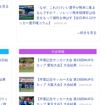
を見る
「なぜ、これだけいい選手が熊本に集ま
るんですか？」ソレッソ熊本指揮官は信
念をもって個性を伸ばす【全日本U-12サ
ッカー選手権コラム】
2026.01.03
→続きを見る
大会情報
5日結
【卒業記念サッカー大会 第19回MUFG
カップ 愛知大会】大会結果
2026.03.09
結果
【卒業記念サッカー大会 第19回MUFG
カップ 大阪大会】大会結果
2026.03.09
表ウィ
【卒業記念サッカー大会 第19回MUFG
め／欧
カップ 東京大会】大会結果
2026.03.02