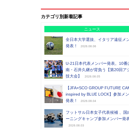
カテゴリ別新着記事
ニュース
全日本大学選抜、イタリア遠征メ
発表！
2026.08.06
U-21日本代表メンバー発表。10番
南・石井久継が背負う【第20回ア
技大会】
2026.08.05
【JFA×SCO GROUP FUTURE CA
inspired by BLUE LOCK】参加
発表！
2026.08.04
フットサル日本女子代表候補 、国
ーニングキャンプ参加メンバー発
2026.08.03