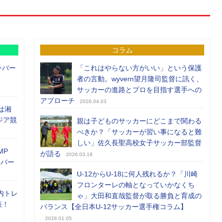
コラム
ンバー
「これはやらない方がいい」という保護
者の言動。wyvern望月隆司監督に訊く、
サッカーの進路とプロを目指す選手への
アプローチ
2026.04.03
は湘
ジア競
親は子どものサッカーにどこまで関わる
べきか？「サッカーが習い事になると難
しい」佐久長聖高校女子サッカー部監督
MP
が語る
2026.03.18
メンバー
U-12からU-18に何人残れるか？「川崎
フロンターレの軸となっていかなくち
内トレ
ゃ」大田和直哉監督が取る勝負と育成の
表！
バランス【全日本U-12サッカー選手権コラム】
2026.01.05