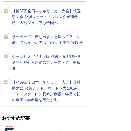
【第37回全日本少年サッカー大会】埼玉
県大会 決勝レポート「レジスタが初優
勝、大宮ジュニアも全国へ」
サッカーで「声を出す」意味って？ 理
解しておきたい声出しの“必要感”と実践法
やっぱりスゴイ！ 日本代表・柿谷曜一朗
選手が魅せる超絶のファーストタッチ映
像
【第39回全日本少年サッカー大会】長崎
県大会 決勝フォトレポート＆大会結果
「Ｖ・ファーレン長崎が創設５年目で初
の全国大会出場を果たす!!」
おすすめ記事