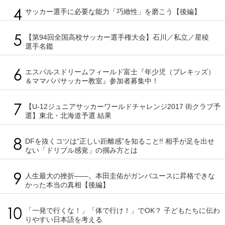
サッカー選手に必要な能力「巧緻性」を磨こう【後編】
【第94回全国高校サッカー選手権大会】石川／私立／星稜
選手名鑑
エスパルスドリームフィールド富士『年少児（プレキッズ）
＆ママパパサッカー教室』参加者募集中！
【U-12ジュニアサッカーワールドチャレンジ2017 街クラブ予
選】東北・北海道予選 結果
DFを抜くコツは”正しい距離感”を知ること!! 相手が足を出せ
ない「ドリブル感覚」の掴み方とは
人生最大の挫折――。本田圭佑がガンバユースに昇格できな
かった本当の真相【後編】
「一発で行くな！」「体で行け！」でOK？ 子どもたちに伝わ
りやすい日本語を考える