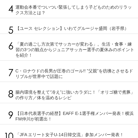
運動会本番でついつい緊張してしまう子どものためのリラッ
クス方法とは？
【ユース セレクション】いわてグルージャ盛岡（岩手県）
「夏の過ごし方次第でサッカーが変わる」。生活・食事・練
習の3つの観点からジュニアサッカー選手の夏休みのポイント
を紹介！
C・ロナウドの長男が圧巻のゴール!! ”父親”を彷彿とさせるド
リブルが世界中で話題に
腸内環境を整えて“冷え”に強いカラダに！「オリゴ糖で煮豚」
の作り方／体を温めるレシピ
【日本代表選手の経歴】EAFF E-1選手権メンバー発表！横浜
FM仲川が初選出！
「JFA エリート女子U-14日韓交流」参加メンバー発表！