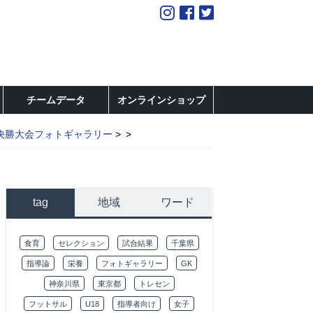
チームデータ
オンラインショップ
決勝大会フォトギャラリー
tag
地域
ワード
食育
セレクション
試合結果
千葉県
指導論
栄養
フォトギャラリー
GK
神奈川県
東京都
トレセン
フットサル
U18
指導者向け
女子