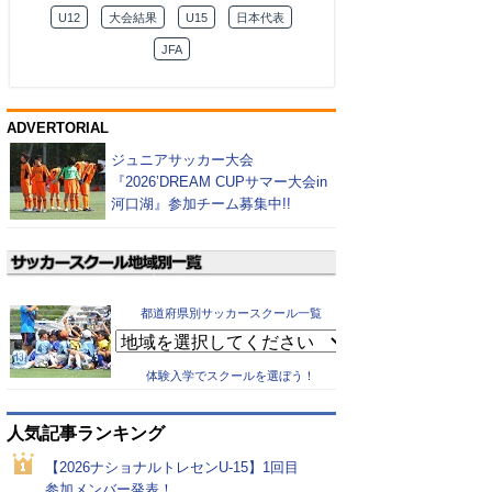
U12
大会結果
U15
日本代表
JFA
ADVERTORIAL
ジュニアサッカー大会
『2026’DREAM CUPサマー大会in
河口湖』参加チーム募集中!!
都道府県別サッカースクール一覧
体験入学でスクールを選ぼう！
人気記事ランキング
【2026ナショナルトレセンU-15】1回目
参加メンバー発表！