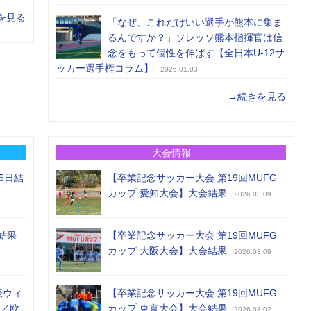
を見る
「なぜ、これだけいい選手が熊本に集ま
るんですか？」ソレッソ熊本指揮官は信
念をもって個性を伸ばす【全日本U-12サ
ッカー選手権コラム】
2026.01.03
→続きを見る
大会情報
5日結
【卒業記念サッカー大会 第19回MUFG
カップ 愛知大会】大会結果
2026.03.09
結果
【卒業記念サッカー大会 第19回MUFG
カップ 大阪大会】大会結果
2026.03.09
表ウィ
【卒業記念サッカー大会 第19回MUFG
め／欧
カップ 東京大会】大会結果
2026.03.02