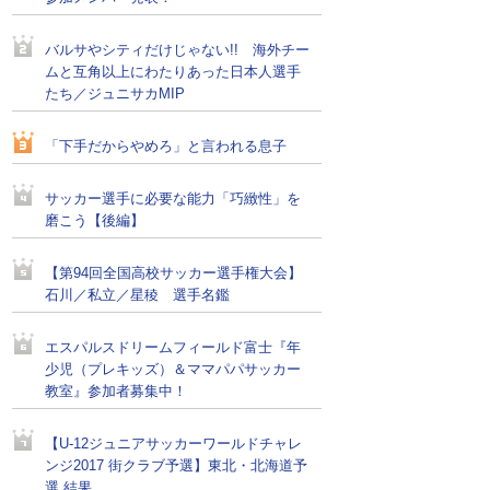
バルサやシティだけじゃない!! 海外チー
ムと互角以上にわたりあった日本人選手
たち／ジュニサカMIP
「下手だからやめろ」と言われる息子
サッカー選手に必要な能力「巧緻性」を
磨こう【後編】
【第94回全国高校サッカー選手権大会】
石川／私立／星稜 選手名鑑
エスパルスドリームフィールド富士『年
少児（プレキッズ）＆ママパパサッカー
教室』参加者募集中！
【U-12ジュニアサッカーワールドチャレ
ンジ2017 街クラブ予選】東北・北海道予
選 結果