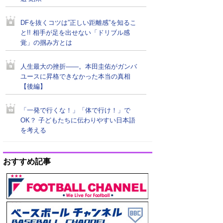
DFを抜くコツは”正しい距離感”を知るこ
と!! 相手が足を出せない「ドリブル感
覚」の掴み方とは
人生最大の挫折――。本田圭佑がガンバ
ユースに昇格できなかった本当の真相
【後編】
「一発で行くな！」「体で行け！」で
OK？ 子どもたちに伝わりやすい日本語
を考える
おすすめ記事