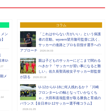
コラム
）メン
「これはやらない方がいい」という保護
会】
者の言動。wyvern望月隆司監督に訊く、
サッカーの進路とプロを目指す選手への
アプローチ
2026.04.03
覧
日本U-
親は子どものサッカーにどこまで関わる
べきか？「サッカーが習い事になると難
.27
しい」佐久長聖高校女子サッカー部監督
前期メ
が語る
2026.03.18
U-12からU-18に何人残れるか？「川崎
フロンターレの軸となっていかなくち
.14
ゃ」大田和直哉監督が取る勝負と育成の
バランス【全日本U-12サッカー選手権コラム】
2026.01.05