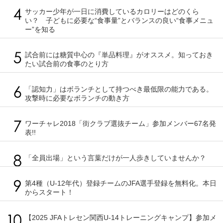
サッカー少年が一日に消費しているカロリーはどのくら
い？ 子どもに必要な“食事量”とバランスの良い“食事メニュ
ー”を知る
試合前には糖質中心の『単品料理』がオススメ。知っておき
たい試合前の食事のとり方
「認知力」はボランチとして持つべき最低限の能力である。
攻撃時に必要なボランチの動き方
ワーチャレ2018「街クラブ選抜チーム」参加メンバー67名発
表!!
「全員出場」という言葉だけが一人歩きしていませんか？
第4種（U-12年代）登録チームのJFA選手登録を無料化。本日
からスタート！
【2025 JFAトレセン関西U-14トレーニングキャンプ】参加メ