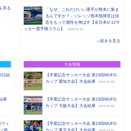
を見る
「なぜ、これだけいい選手が熊本に集ま
るんですか？」ソレッソ熊本指揮官は信
念をもって個性を伸ばす【全日本U-12サ
ッカー選手権コラム】
2026.01.03
→続きを見る
大会情報
5日結
【卒業記念サッカー大会 第19回MUFG
カップ 愛知大会】大会結果
2026.03.09
結果
【卒業記念サッカー大会 第19回MUFG
カップ 大阪大会】大会結果
2026.03.09
表ウィ
【卒業記念サッカー大会 第19回MUFG
め／欧
カップ 東京大会】大会結果
2026.03.02