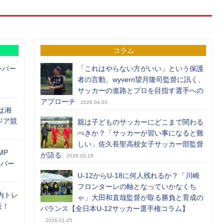
コラム
ンバー
「これはやらない方がいい」という保護
者の言動。wyvern望月隆司監督に訊く、
サッカーの進路とプロを目指す選手への
アプローチ
2026.04.03
は湘
ジア競
親は子どものサッカーにどこまで関わる
べきか？「サッカーが習い事になると難
しい」佐久長聖高校女子サッカー部監督
MP
が語る
2026.03.18
メンバー
U-12からU-18に何人残れるか？「川崎
フロンターレの軸となっていかなくち
内トレ
ゃ」大田和直哉監督が取る勝負と育成の
表！
バランス【全日本U-12サッカー選手権コラム】
2026.01.05