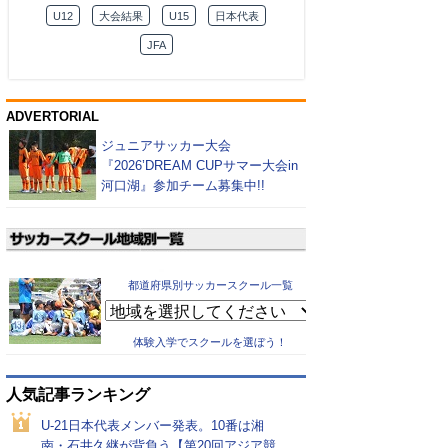
U12
大会結果
U15
日本代表
JFA
ADVERTORIAL
ジュニアサッカー大会
『2026’DREAM CUPサマー大会in
河口湖』参加チーム募集中!!
都道府県別サッカースクール一覧
体験入学でスクールを選ぼう！
人気記事ランキング
U-21日本代表メンバー発表。10番は湘
南・石井久継が背負う【第20回アジア競