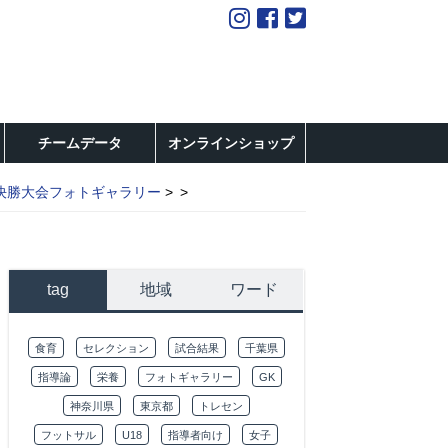
チームデータ
オンラインショップ
決勝大会フォトギャラリー
tag
地域
ワード
食育
セレクション
試合結果
千葉県
指導論
栄養
フォトギャラリー
GK
神奈川県
東京都
トレセン
フットサル
U18
指導者向け
女子