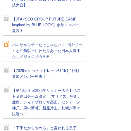
技大会】
【JFA×SCO GROUP FUTURE CAMP
inspired by BLUE LOCK】参加メンバー
発表！
バルサやシティだけじゃない!! 海外チー
ムと互角以上にわたりあった日本人選手
たち／ジュニサカMIP
【2026ナショナルトレセンU-15】1回目
参加メンバー発表！
【第40回全日本少年サッカー大会】ベス
ト８進出チーム決定！ マリノス、甲府、
鹿島、ディアブロッサ高田、センアーノ
神戸、府中新町、新座片山、札幌が準々
決勝へ!!
「下手だからやめろ」と言われる息子