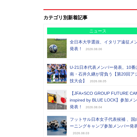
カテゴリ別新着記事
ニュース
全日本大学選抜、イタリア遠征メ
発表！
2026.08.06
U-21日本代表メンバー発表。10番
南・石井久継が背負う【第20回ア
技大会】
2026.08.05
【JFA×SCO GROUP FUTURE CA
inspired by BLUE LOCK】参加
発表！
2026.08.04
フットサル日本女子代表候補 、国
ーニングキャンプ参加メンバー発
2026.08.03