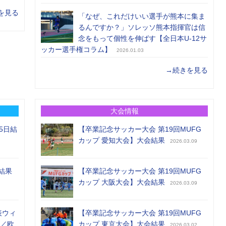
を見る
「なぜ、これだけいい選手が熊本に集ま
るんですか？」ソレッソ熊本指揮官は信
念をもって個性を伸ばす【全日本U-12サ
ッカー選手権コラム】
2026.01.03
→続きを見る
大会情報
5日結
【卒業記念サッカー大会 第19回MUFG
カップ 愛知大会】大会結果
2026.03.09
結果
【卒業記念サッカー大会 第19回MUFG
カップ 大阪大会】大会結果
2026.03.09
表ウィ
【卒業記念サッカー大会 第19回MUFG
め／欧
カップ 東京大会】大会結果
2026.03.02