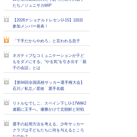
たち／ジュニサカMIP
【2026ナショナルトレセンU-15】1回目
参加メンバー発表！
「下手だからやめろ」と言われる息子
ネガティブなコミュニケーションが子ど
もをダメにする。”やる気”を引き出す「親
子の会話」とは
【第94回全国高校サッカー選手権大会】
石川／私立／星稜 選手名鑑
リトルなでしこ、スペイン下しU-17W杯2
連覇に王手へ。優勝かけて北朝鮮と対戦
選手の起用方法を考える。少年サッカー
クラブは子どもたちに何を与えるところ
なのか？