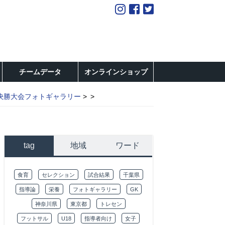
チームデータ
オンラインショップ
決勝大会フォトギャラリー
tag
地域
ワード
食育
セレクション
試合結果
千葉県
指導論
栄養
フォトギャラリー
GK
神奈川県
東京都
トレセン
フットサル
U18
指導者向け
女子