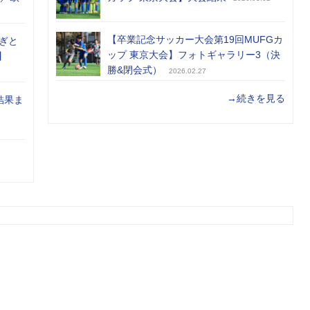
【卒業記念サッカー大会第19回MUFGカ
ぎと
ップ 東京大会】フォトギャラリー3（決
】
勝&閉会式）
2026.02.27
→続きを見る
結果ま