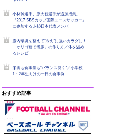
小林幹選手、原大智選手が追加招集。
『2017 SBSカップ国際ユースサッカー』
に参加するU-18日本代表メンバー
腸内環境を整えて“冷え”に強いカラダに！
「オリゴ糖で煮豚」の作り方／体を温め
るレシピ
栄養も食事量も“バランス良く”／小学校
1・2年生向けの一日の食事例
おすすめ記事