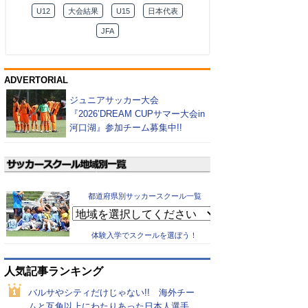
U12
大会結果
U15
日本代表
JFA
ADVERTORIAL
ジュニアサッカー大会
『2026’DREAM CUPサマー大会in
河口湖』参加チーム募集中!!
都道府県別サッカースクール一覧
体験入学でスクールを選ぼう！
人気記事ランキング
バルサやシティだけじゃない!! 海外チー
ムと互角以上にわたりあった日本人選手