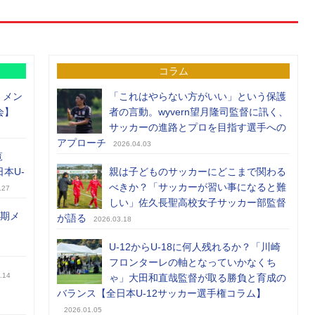
コラム
）メン
「これはやらない方がいい」という保護
会】
者の言動。wyvern望月隆司監督に訊く、
サッカーの進路とプロを目指す選手への
アプローチ
2026.04.03
覧
日本U-
親は子どものサッカーにどこまで関わる
べきか？「サッカーが習い事になると難
.27
しい」佐久長聖高校女子サッカー部監督
前期メ
が語る
2026.03.18
U-12からU-18に何人残れるか？「川崎
フロンターレの軸となっていかなくち
.14
ゃ」大田和直哉監督が取る勝負と育成の
バランス【全日本U-12サッカー選手権コラム】
2026.01.05