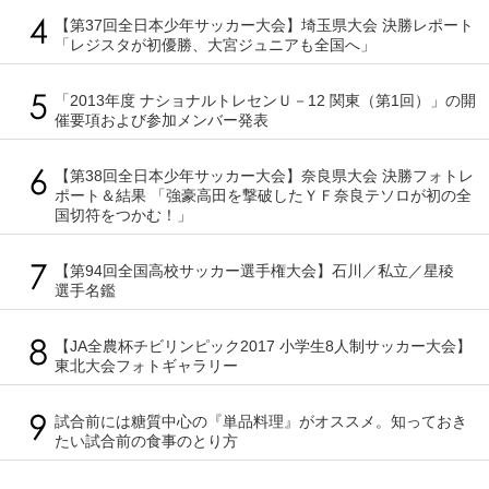
【第37回全日本少年サッカー大会】埼玉県大会 決勝レポート
「レジスタが初優勝、大宮ジュニアも全国へ」
「2013年度 ナショナルトレセンＵ－12 関東（第1回）」の開
催要項および参加メンバー発表
【第38回全日本少年サッカー大会】奈良県大会 決勝フォトレ
ポート＆結果 「強豪高田を撃破したＹＦ奈良テソロが初の全
国切符をつかむ！」
【第94回全国高校サッカー選手権大会】石川／私立／星稜
選手名鑑
【JA全農杯チビリンピック2017 小学生8人制サッカー大会】
東北大会フォトギャラリー
試合前には糖質中心の『単品料理』がオススメ。知っておき
たい試合前の食事のとり方