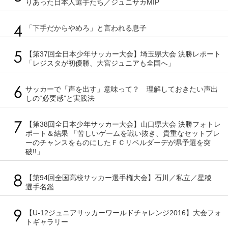
りあった日本人選手たち／ジュニサカMIP
「下手だからやめろ」と言われる息子
【第37回全日本少年サッカー大会】埼玉県大会 決勝レポート
「レジスタが初優勝、大宮ジュニアも全国へ」
サッカーで「声を出す」意味って？ 理解しておきたい声出
しの“必要感”と実践法
【第38回全日本少年サッカー大会】山口県大会 決勝フォトレ
ポート＆結果 「苦しいゲームを戦い抜き、貴重なセットプレ
ーのチャンスをものにしたＦＣリベルダーデが県予選を突
破!!」
【第94回全国高校サッカー選手権大会】石川／私立／星稜
選手名鑑
【U-12ジュニアサッカーワールドチャレンジ2016】大会フォ
トギャラリー