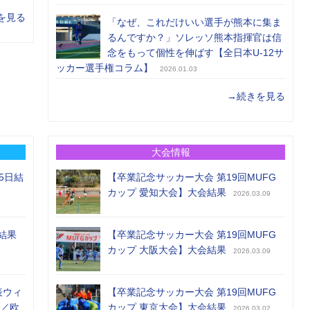
を見る
「なぜ、これだけいい選手が熊本に集ま
るんですか？」ソレッソ熊本指揮官は信
念をもって個性を伸ばす【全日本U-12サ
ッカー選手権コラム】
2026.01.03
→続きを見る
大会情報
5日結
【卒業記念サッカー大会 第19回MUFG
カップ 愛知大会】大会結果
2026.03.09
結果
【卒業記念サッカー大会 第19回MUFG
カップ 大阪大会】大会結果
2026.03.09
表ウィ
【卒業記念サッカー大会 第19回MUFG
め／欧
カップ 東京大会】大会結果
2026.03.02