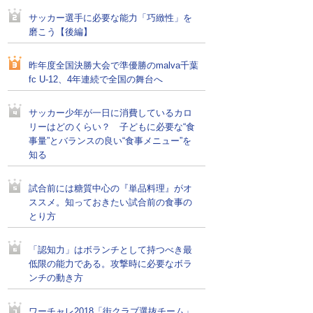
サッカー選手に必要な能力「巧緻性」を
磨こう【後編】
昨年度全国決勝大会で準優勝のmalva千葉
fc U-12、4年連続で全国の舞台へ
サッカー少年が一日に消費しているカロ
リーはどのくらい？ 子どもに必要な“食
事量”とバランスの良い“食事メニュー”を
知る
試合前には糖質中心の『単品料理』がオ
ススメ。知っておきたい試合前の食事の
とり方
「認知力」はボランチとして持つべき最
低限の能力である。攻撃時に必要なボラ
ンチの動き方
ワーチャレ2018「街クラブ選抜チーム」