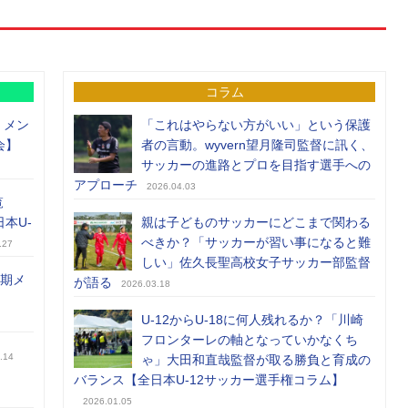
コラム
）メン
「これはやらない方がいい」という保護
会】
者の言動。wyvern望月隆司監督に訊く、
サッカーの進路とプロを目指す選手への
アプローチ
2026.04.03
覧
日本U-
親は子どものサッカーにどこまで関わる
べきか？「サッカーが習い事になると難
.27
しい」佐久長聖高校女子サッカー部監督
前期メ
が語る
2026.03.18
U-12からU-18に何人残れるか？「川崎
フロンターレの軸となっていかなくち
.14
ゃ」大田和直哉監督が取る勝負と育成の
バランス【全日本U-12サッカー選手権コラム】
2026.01.05