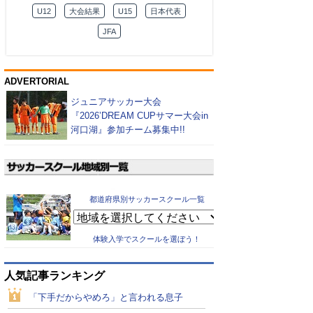
U12
大会結果
U15
日本代表
JFA
ADVERTORIAL
ジュニアサッカー大会
『2026’DREAM CUPサマー大会in
河口湖』参加チーム募集中!!
都道府県別サッカースクール一覧
体験入学でスクールを選ぼう！
人気記事ランキング
「下手だからやめろ」と言われる息子