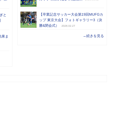
【卒業記念サッカー大会第19回MUFGカ
ぎと
ップ 東京大会】フォトギャラリー3（決
】
勝&閉会式）
2026.02.27
→続きを見る
結果ま