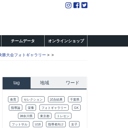
チームデータ
オンラインショップ
決勝大会フォトギャラリー
tag
地域
ワード
食育
セレクション
試合結果
千葉県
指導論
栄養
フォトギャラリー
GK
神奈川県
東京都
トレセン
フットサル
U18
指導者向け
女子