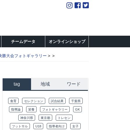
チームデータ
オンラインショップ
決勝大会フォトギャラリー
tag
地域
ワード
食育
セレクション
試合結果
千葉県
指導論
栄養
フォトギャラリー
GK
神奈川県
東京都
トレセン
フットサル
U18
指導者向け
女子