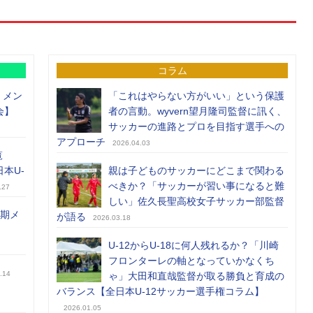
コラム
）メン
「これはやらない方がいい」という保護
会】
者の言動。wyvern望月隆司監督に訊く、
サッカーの進路とプロを目指す選手への
アプローチ
2026.04.03
覧
日本U-
親は子どものサッカーにどこまで関わる
べきか？「サッカーが習い事になると難
.27
しい」佐久長聖高校女子サッカー部監督
前期メ
が語る
2026.03.18
U-12からU-18に何人残れるか？「川崎
フロンターレの軸となっていかなくち
.14
ゃ」大田和直哉監督が取る勝負と育成の
バランス【全日本U-12サッカー選手権コラム】
2026.01.05