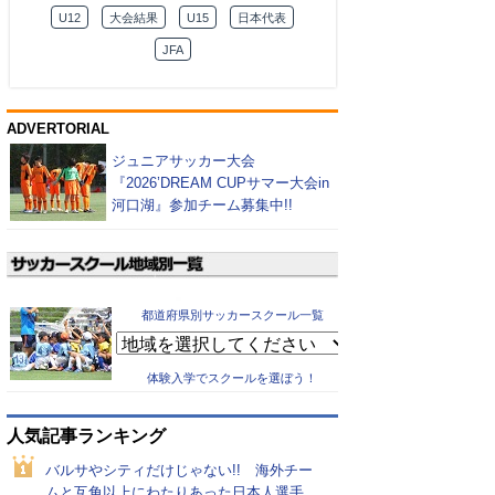
U12
大会結果
U15
日本代表
JFA
ADVERTORIAL
ジュニアサッカー大会
『2026’DREAM CUPサマー大会in
河口湖』参加チーム募集中!!
都道府県別サッカースクール一覧
体験入学でスクールを選ぼう！
人気記事ランキング
バルサやシティだけじゃない!! 海外チー
ムと互角以上にわたりあった日本人選手