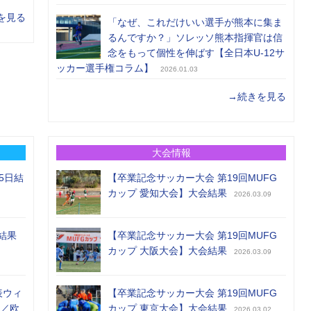
を見る
「なぜ、これだけいい選手が熊本に集ま
るんですか？」ソレッソ熊本指揮官は信
念をもって個性を伸ばす【全日本U-12サ
ッカー選手権コラム】
2026.01.03
→続きを見る
大会情報
5日結
【卒業記念サッカー大会 第19回MUFG
カップ 愛知大会】大会結果
2026.03.09
結果
【卒業記念サッカー大会 第19回MUFG
カップ 大阪大会】大会結果
2026.03.09
表ウィ
【卒業記念サッカー大会 第19回MUFG
め／欧
カップ 東京大会】大会結果
2026.03.02