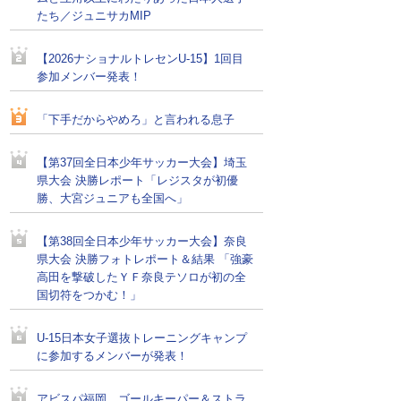
たち／ジュニサカMIP
【2026ナショナルトレセンU-15】1回目
参加メンバー発表！
「下手だからやめろ」と言われる息子
【第37回全日本少年サッカー大会】埼玉
県大会 決勝レポート「レジスタが初優
勝、大宮ジュニアも全国へ」
【第38回全日本少年サッカー大会】奈良
県大会 決勝フォトレポート＆結果 「強豪
高田を撃破したＹＦ奈良テソロが初の全
国切符をつかむ！」
U-15日本女子選抜トレーニングキャンプ
に参加するメンバーが発表！
アビスパ福岡、ゴールキーパー＆ストラ