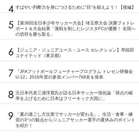
すばやい判断力を身につけるために“目”を鍛えよう！【後編】
【第38回全日本少年サッカー大会】埼玉県大会 決勝フォトレ
ポート＆大会結果「激戦を制したレジスタFCが優勝！ 全国へ
の切符を勝ち取る」
【ジュニア・ジュニアユース・ユース セレクション】早稲田
ユナイテッド（東京都）
『JFAフットボールフューチャープログラム トレセン研修会
U-12』2016年度の参加メンバー768名を発表
元日本代表三浦淳寛氏が語る日本サッカー強化論「得点の確
率を上げるために日本はフリーキック大国に」
「夏の過ごし方次第でサッカーが変わる」。生活・食事・練
習の3つの観点からジュニアサッカー選手の夏休みのポイント
を紹介！