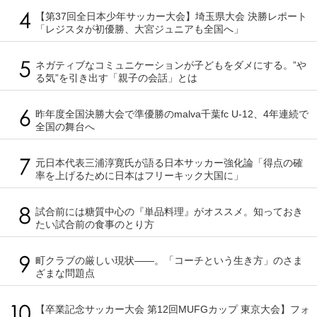
【第37回全日本少年サッカー大会】埼玉県大会 決勝レポート
「レジスタが初優勝、大宮ジュニアも全国へ」
ネガティブなコミュニケーションが子どもをダメにする。”や
る気”を引き出す「親子の会話」とは
昨年度全国決勝大会で準優勝のmalva千葉fc U-12、4年連続で
全国の舞台へ
元日本代表三浦淳寛氏が語る日本サッカー強化論「得点の確
率を上げるために日本はフリーキック大国に」
試合前には糖質中心の『単品料理』がオススメ。知っておき
たい試合前の食事のとり方
町クラブの厳しい現状――。「コーチという生き方」のさま
ざまな問題点
【卒業記念サッカー大会 第12回MUFGカップ 東京大会】フォ