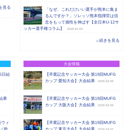
を見る
「なぜ、これだけいい選手が熊本に集ま
るんですか？」ソレッソ熊本指揮官は信
念をもって個性を伸ばす【全日本U-12サ
ッカー選手権コラム】
2026.01.03
→続きを見る
大会情報
5日結
【卒業記念サッカー大会 第19回MUFG
カップ 愛知大会】大会結果
2026.03.09
結果
【卒業記念サッカー大会 第19回MUFG
カップ 大阪大会】大会結果
2026.03.09
表ウィ
【卒業記念サッカー大会 第19回MUFG
め／欧
カップ 東京大会】大会結果
2026.03.02