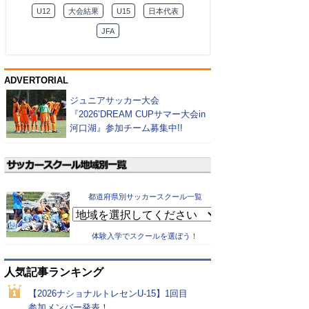
U12
大会結果
U15
日本代表
JFA
ADVERTORIAL
ジュニアサッカー大会
『2026’DREAM CUPサマー大会in
河口湖』参加チーム募集中!!
都道府県別サッカースクール一覧
体験入学でスクールを選ぼう！
人気記事ランキング
【2026ナショナルトレセンU-15】1回目
参加メンバー発表！