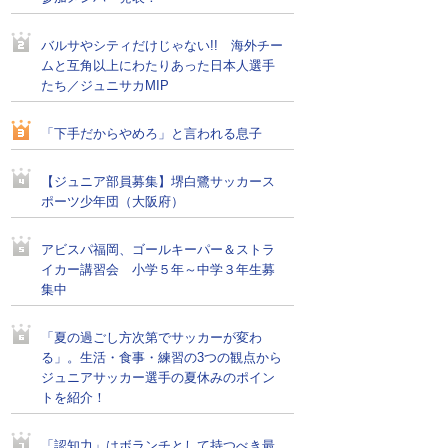
バルサやシティだけじゃない!! 海外チー
ムと互角以上にわたりあった日本人選手
たち／ジュニサカMIP
「下手だからやめろ」と言われる息子
【ジュニア部員募集】堺白鷺サッカース
ポーツ少年団（大阪府）
アビスパ福岡、ゴールキーパー＆ストラ
イカー講習会 小学５年～中学３年生募
集中
「夏の過ごし方次第でサッカーが変わ
る」。生活・食事・練習の3つの観点から
ジュニアサッカー選手の夏休みのポイン
トを紹介！
「認知力」はボランチとして持つべき最