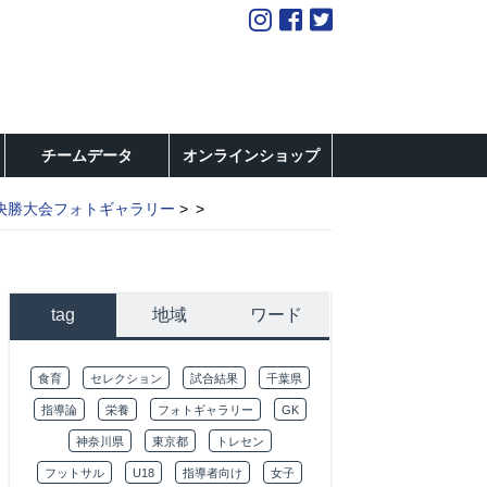
チームデータ
オンラインショップ
決勝大会フォトギャラリー
tag
地域
ワード
食育
セレクション
試合結果
千葉県
指導論
栄養
フォトギャラリー
GK
神奈川県
東京都
トレセン
フットサル
U18
指導者向け
女子