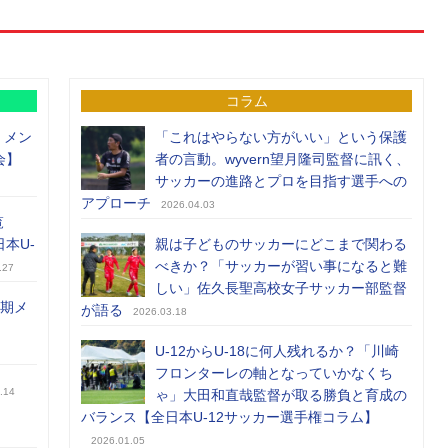
コラム
）メン
「これはやらない方がいい」という保護
会】
者の言動。wyvern望月隆司監督に訊く、
サッカーの進路とプロを目指す選手への
アプローチ
2026.04.03
覧
日本U-
親は子どものサッカーにどこまで関わる
べきか？「サッカーが習い事になると難
.27
しい」佐久長聖高校女子サッカー部監督
前期メ
が語る
2026.03.18
U-12からU-18に何人残れるか？「川崎
フロンターレの軸となっていかなくち
.14
ゃ」大田和直哉監督が取る勝負と育成の
バランス【全日本U-12サッカー選手権コラム】
2026.01.05