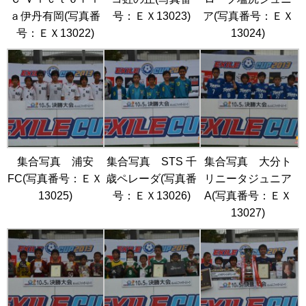
ａ伊丹有岡(写真番
号：ＥＸ13023)
ア(写真番号：ＥＸ
号：ＥＸ13022)
13024)
集合写真 浦安
集合写真 STS 千
集合写真 大分ト
FC(写真番号：ＥＸ
歳ペレーダ(写真番
リニータジュニア
13025)
号：ＥＸ13026)
A(写真番号：ＥＸ
13027)