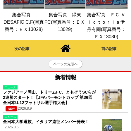
集合写真
集合写真 緑東
集合写真 ＦＣ Ｖ
DESAFIO C.F(写真
FC(写真番号：ＥＸ
ｉｃｔｏｒｉａ伊
番号：ＥＸ13028)
13029)
丹有岡(写真番号：
ＥＸ13030)
次の記事
前の記事
ページの先頭へ
新着情報
ニュース
ファジアーノ岡山、ドリームFC、ともぞうSCらが
2連勝スタート！【JFAバーモントカップ 第36回
全日本U-12フットサル選手権大会】
2026.8.9
NEW
ニュース
全日本大学選抜、イタリア遠征メンバー発表！
2026.8.6