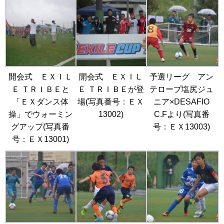
開会式 ＥＸＩＬ
開会式 ＥＸＩＬ
予選リーグ アン
Ｅ ＴＲＩＢＥと
Ｅ ＴＲＩＢＥが登
テロープ塩尻ジュ
「ＥＸダンス体
場(写真番号：ＥＸ
ニア×DESAFIO
操」でウォーミン
13002)
C.Fより(写真番
グアップ(写真番
号：ＥＸ13003)
号：ＥＸ13001)