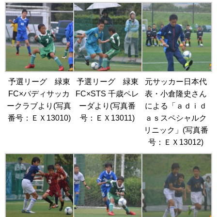
予選リーグ 緑東
予選リーグ 緑東
元サッカー日本代
FC×バディサッカ
FC×STS 千歳ペレ
表・小倉隆史さん
ークラブより(写真
ーダより(写真番
による「ａｄｉｄ
番号：ＥＸ13010)
号：ＥＸ13011)
ａｓスペシャルク
リニック」(写真番
号：ＥＸ13012)