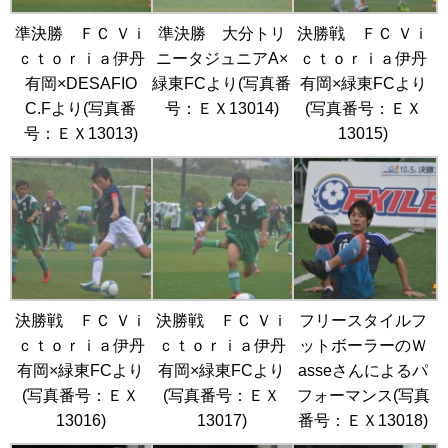
準決勝 ＦＣ Ｖｉ
準決勝 大分トリ
決勝戦 ＦＣ Ｖｉ
ｃｔｏｒｉａ伊丹
ニータジュニアA×
ｃｔｏｒｉａ伊丹
有岡×DESAFIO
緑東FCより(写真番
有岡×緑東FCより
C.Fより(写真番
号：ＥＸ13014)
(写真番号：ＥＸ
号：ＥＸ13013)
13015)
決勝戦 ＦＣ Ｖｉ
決勝戦 ＦＣ Ｖｉ
フリースタイルフ
ｃｔｏｒｉａ伊丹
ｃｔｏｒｉａ伊丹
ットボーラーのＷ
有岡×緑東FCより
有岡×緑東FCより
asseさんによるパ
(写真番号：ＥＸ
(写真番号：ＥＸ
フォーマンス(写真
13016)
13017)
番号：ＥＸ13018)