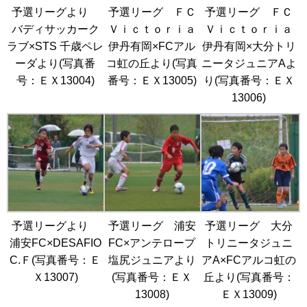
予選リーグより
予選リーグ ＦＣ
予選リーグ ＦＣ
バディサッカーク
Ｖｉｃｔｏｒｉａ
Ｖｉｃｔｏｒｉａ
ラブ×STS 千歳ペレ
伊丹有岡×FCアル
伊丹有岡×大分トリ
ーダより(写真番
コ虹の丘より(写真
ニータジュニアAよ
号：ＥＸ13004)
番号：ＥＸ13005)
り(写真番号：ＥＸ
13006)
予選リーグより
予選リーグ 浦安
予選リーグ 大分
浦安FC×DESAFIO
FC×アンテロープ
トリニータジュニ
C.Ｆ(写真番号：Ｅ
塩尻ジュニアより
アA×FCアルコ虹の
Ｘ13007)
(写真番号：ＥＸ
丘より(写真番号：
13008)
ＥＸ13009)