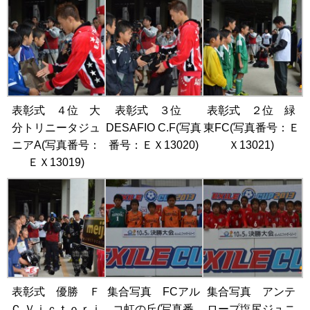
表彰式 ４位 大
表彰式 ３位
表彰式 ２位 緑
分トリニータジュ
DESAFIO C.F(写真
東FC(写真番号：Ｅ
ニアA(写真番号：
番号：ＥＸ13020)
Ｘ13021)
ＥＸ13019)
表彰式 優勝 Ｆ
集合写真 FCアル
集合写真 アンテ
Ｃ Ｖｉｃｔｏｒｉ
コ虹の丘(写真番
ロープ塩尻ジュニ