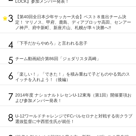
LOCK】参加メンバー発表！
【第40回全日本少年サッカー大会】ベスト８進出チーム決
定！ マリノス、甲府、鹿島、ディアブロッサ高田、センアー
ノ神戸、府中新町、新座片山、札幌が準々決勝へ!!
「下手だからやめろ」と言われる息子
チーム動画紹介第86回「ジェダリスタ高崎」
「楽しい！」「できた！」を積み重ねて子どものやる気のス
イッチを入れよう！（後編）
2014年度 ナショナルトレセンU-12東海（第1回）開催要項お
よび参加メンバー発表！
U-12ワールドチャレンジでFCバルセロナと対戦する街クラブ
選抜監督に中西哲生氏が就任！