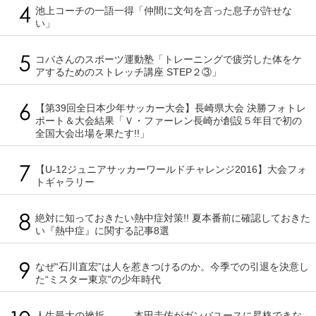
池上コーチの一語一得「仲間に文句を言った息子が許せな
い」
コバさんのスポーツ運動塾「トレーニングで疲労した体をケ
アするためのストレッチ講座 STEP２③」
【第39回全日本少年サッカー大会】長崎県大会 決勝フォトレ
ポート＆大会結果「Ｖ・ファーレン長崎が創設５年目で初の
全国大会出場を果たす!!」
【U-12ジュニアサッカーワールドチャレンジ2016】大会フォ
トギャラリー
絶対に知っておきたい熱中症対策!! 夏本番前に確認しておきた
い『熱中症』に関する記事8選
なぜ“石川直宏”は人を惹きつけるのか。今季での引退を決意し
た“ミスター東京”の少年時代
人生最大の挫折――。本田圭佑がガンバユースに昇格できな