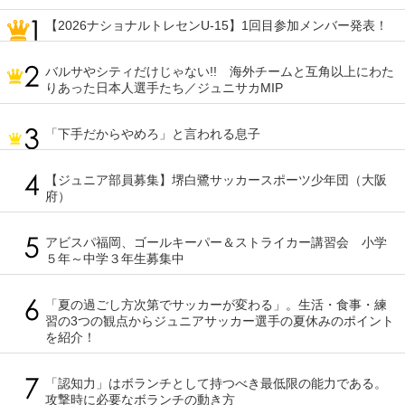
【2026ナショナルトレセンU-15】1回目参加メンバー発表！
バルサやシティだけじゃない!! 海外チームと互角以上にわた
りあった日本人選手たち／ジュニサカMIP
「下手だからやめろ」と言われる息子
【ジュニア部員募集】堺白鷺サッカースポーツ少年団（大阪
府）
アビスパ福岡、ゴールキーパー＆ストライカー講習会 小学
５年～中学３年生募集中
「夏の過ごし方次第でサッカーが変わる」。生活・食事・練
習の3つの観点からジュニアサッカー選手の夏休みのポイント
を紹介！
「認知力」はボランチとして持つべき最低限の能力である。
攻撃時に必要なボランチの動き方