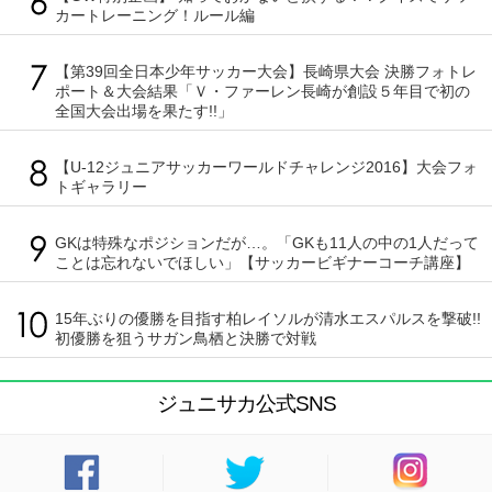
カートレーニング！ルール編
【第39回全日本少年サッカー大会】長崎県大会 決勝フォトレ
ポート＆大会結果「Ｖ・ファーレン長崎が創設５年目で初の
全国大会出場を果たす!!」
【U-12ジュニアサッカーワールドチャレンジ2016】大会フォ
トギャラリー
GKは特殊なポジションだが…。「GKも11人の中の1人だって
ことは忘れないでほしい」【サッカービギナーコーチ講座】
15年ぶりの優勝を目指す柏レイソルが清水エスパルスを撃破!!
初優勝を狙うサガン鳥栖と決勝で対戦
ジュニサカ公式SNS