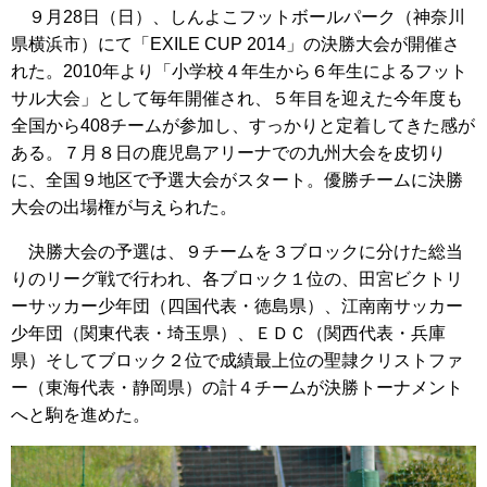
９月28日（日）、しんよこフットボールパーク（神奈川
県横浜市）にて「EXILE CUP 2014」の決勝大会が開催さ
れた。2010年より「小学校４年生から６年生によるフット
サル大会」として毎年開催され、５年目を迎えた今年度も
全国から408チームが参加し、すっかりと定着してきた感が
ある。７月８日の鹿児島アリーナでの九州大会を皮切り
に、全国９地区で予選大会がスタート。優勝チームに決勝
大会の出場権が与えられた。
決勝大会の予選は、９チームを３ブロックに分けた総当
りのリーグ戦で行われ、各ブロック１位の、田宮ビクトリ
ーサッカー少年団（四国代表・徳島県）、江南南サッカー
少年団（関東代表・埼玉県）、ＥＤＣ（関西代表・兵庫
県）そしてブロック２位で成績最上位の聖隷クリストファ
ー（東海代表・静岡県）の計４チームが決勝トーナメント
へと駒を進めた。