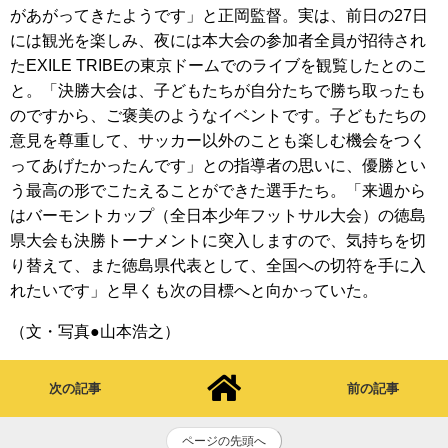
があがってきたようです」と正岡監督。実は、前日の27日
には観光を楽しみ、夜には本大会の参加者全員が招待され
たEXILE TRIBEの東京ドームでのライブを観覧したとのこ
と。「決勝大会は、子どもたちが自分たちで勝ち取ったも
のですから、ご褒美のようなイベントです。子どもたちの
意見を尊重して、サッカー以外のことも楽しむ機会をつく
ってあげたかったんです」との指導者の思いに、優勝とい
う最高の形でこたえることができた選手たち。「来週から
はバーモントカップ（全日本少年フットサル大会）の徳島
県大会も決勝トーナメントに突入しますので、気持ちを切
り替えて、また徳島県代表として、全国への切符を手に入
れたいです」と早くも次の目標へと向かっていた。
（文・写真●山本浩之）
次の記事
前の記事
ページの先頭へ