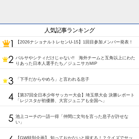
人気記事ランキング
【2026ナショナルトレセンU-15】1回目参加メンバー発表！
バルサやシティだけじゃない!! 海外チームと互角以上にわた
りあった日本人選手たち／ジュニサカMIP
「下手だからやめろ」と言われる息子
【第37回全日本少年サッカー大会】埼玉県大会 決勝レポート
「レジスタが初優勝、大宮ジュニアも全国へ」
池上コーチの一語一得「仲間に文句を言った息子が許せな
い」
【GW特別企画】 知っておかないと損する！？クイズでサッ