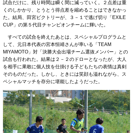
試合だけに、残り時間は瞬く間に減っていく。２点差は重
くのしかかり、とうとう得点差を縮めることはできなかっ
た。結局、田宮ビクトリーが、３－１で逃げ切り「EXILE
CUP」の第５代目チャンピオンチームに輝いた。
すべての試合を終えたあとは、スペシャルプログラムと
して、元日本代表の宮本恒靖さんが率いる「TEAM
MIYAMOTO」対「決勝大会出場チーム選抜メンバー」との
試合も行われた。結果は２－２のドローとなったが、大人
を相手に果敢に個人技を仕掛ける子どもたちの表情は真剣
そのものだった。しかし、ときには笑顔も溢れながら、ス
ペシャルマッチを存分に堪能したようだった。