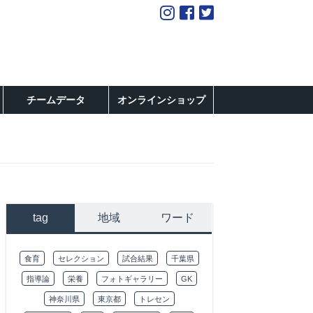
チームデータ
オンラインショップ
tag
地域
ワード
食育
セレクション
試合結果
千葉県
指導論
栄養
フォトギャラリー
GK
神奈川県
東京都
トレセン