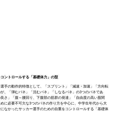
をコントロールする「基礎体力」の型
ー選手の動作的特徴として、「スプリント」「減速・加速」「方向転
が、「弾むバネ」「沈むバネ」「しなるバネ」の3つのバネであ
の良さ」「腹～腰回り、下腹部の筋群の発達」「自由度の高い股関
めに必要不可欠な3つのバネの作り方を中心に、中学生年代から大
でになかったサッカー選手のための自重をコントロールする「基礎体