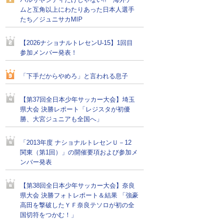
バルサやシティだけじゃない!! 海外チー
ムと互角以上にわたりあった日本人選手
たち／ジュニサカMIP
【2026ナショナルトレセンU-15】1回目
参加メンバー発表！
「下手だからやめろ」と言われる息子
【第37回全日本少年サッカー大会】埼玉
県大会 決勝レポート「レジスタが初優
勝、大宮ジュニアも全国へ」
「2013年度 ナショナルトレセンＵ－12
関東（第1回）」の開催要項および参加メ
ンバー発表
【第38回全日本少年サッカー大会】奈良
県大会 決勝フォトレポート＆結果 「強豪
高田を撃破したＹＦ奈良テソロが初の全
国切符をつかむ！」