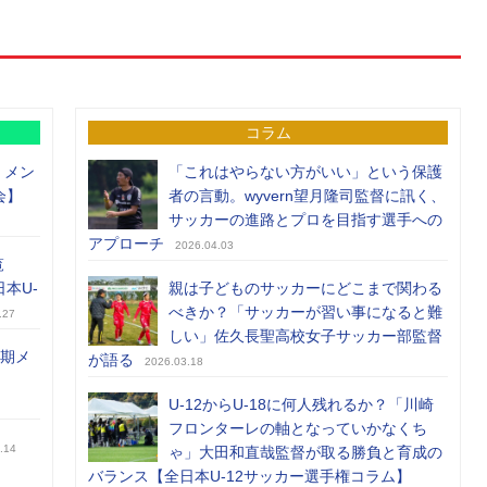
コラム
）メン
「これはやらない方がいい」という保護
会】
者の言動。wyvern望月隆司監督に訊く、
サッカーの進路とプロを目指す選手への
アプローチ
2026.04.03
覧
日本U-
親は子どものサッカーにどこまで関わる
べきか？「サッカーが習い事になると難
.27
しい」佐久長聖高校女子サッカー部監督
前期メ
が語る
2026.03.18
U-12からU-18に何人残れるか？「川崎
フロンターレの軸となっていかなくち
.14
ゃ」大田和直哉監督が取る勝負と育成の
バランス【全日本U-12サッカー選手権コラム】