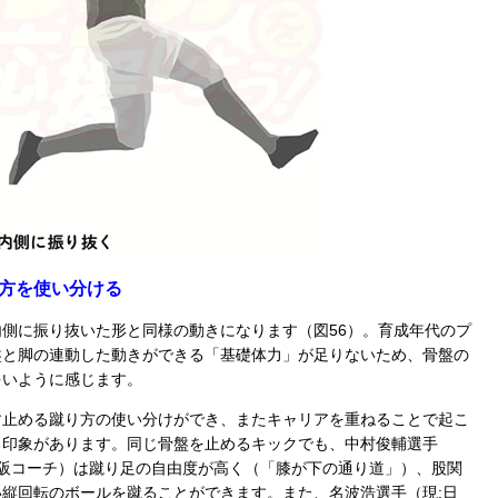
方を使い分ける
側に振り抜いた形と同様の動きになります（図56）。育成年代のプ
盤と脚の連動した動きができる「基礎体力」が足りないため、骨盤の
多いように感じます。
止める蹴り方の使い分けができ、またキャリアを重ねることで起こ
る印象があります。同じ骨盤を止めるキックでも、中村俊輔選手
大阪コーチ）は蹴り足の自由度が高く（「膝が下の通り道」）、股関
縦回転のボールを蹴ることができます。また、名波浩選手（現:日