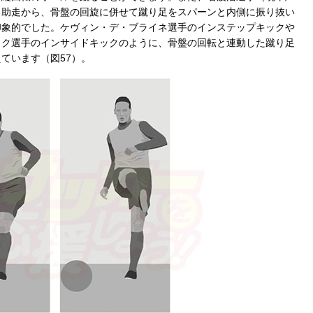
る助走から、骨盤の回旋に併せて蹴り足をスパーンと内側に振り抜い
印象的でした。ケヴィン・デ・ブライネ選手のインステップキックや
イク選手のインサイドキックのように、骨盤の回転と連動した蹴り足
ています（図57）。