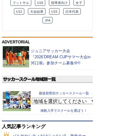
フットサル
U18
指導者向け
女子
U12
大会結果
U15
日本代表
JFA
ADVERTORIAL
ジュニアサッカー大会
『2026’DREAM CUPサマー大会in
河口湖』参加チーム募集中!!
都道府県別サッカースクール一覧
体験入学でスクールを選ぼう！
人気記事ランキング