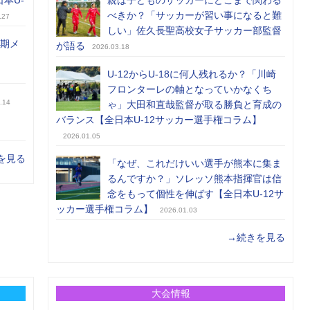
日本U-
親は子どものサッカーにどこまで関わる
べきか？「サッカーが習い事になると難
.27
しい」佐久長聖高校女子サッカー部監督
前期メ
が語る
2026.03.18
U-12からU-18に何人残れるか？「川崎
フロンターレの軸となっていかなくち
.14
ゃ」大田和直哉監督が取る勝負と育成の
バランス【全日本U-12サッカー選手権コラム】
2026.01.05
を見る
「なぜ、これだけいい選手が熊本に集ま
るんですか？」ソレッソ熊本指揮官は信
念をもって個性を伸ばす【全日本U-12サ
ッカー選手権コラム】
2026.01.03
→続きを見る
大会情報