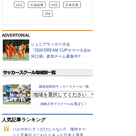
U12
大会結果
U15
日本代表
JFA
ADVERTORIAL
ジュニアサッカー大会
『2026’DREAM CUPサマー大会in
河口湖』参加チーム募集中!!
都道府県別サッカースクール一覧
体験入学でスクールを選ぼう！
人気記事ランキング
バルサやシティだけじゃない!! 海外チー
ムと互角以上にわたりあった日本人選手