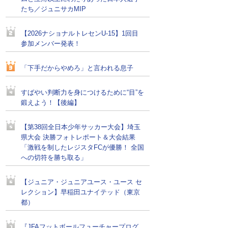
たち／ジュニサカMIP
【2026ナショナルトレセンU-15】1回目
参加メンバー発表！
「下手だからやめろ」と言われる息子
すばやい判断力を身につけるために“目”を
鍛えよう！【後編】
【第38回全日本少年サッカー大会】埼玉
県大会 決勝フォトレポート＆大会結果
「激戦を制したレジスタFCが優勝！ 全国
への切符を勝ち取る」
【ジュニア・ジュニアユース・ユース セ
レクション】早稲田ユナイテッド（東京
都）
『JFAフットボールフューチャープログ