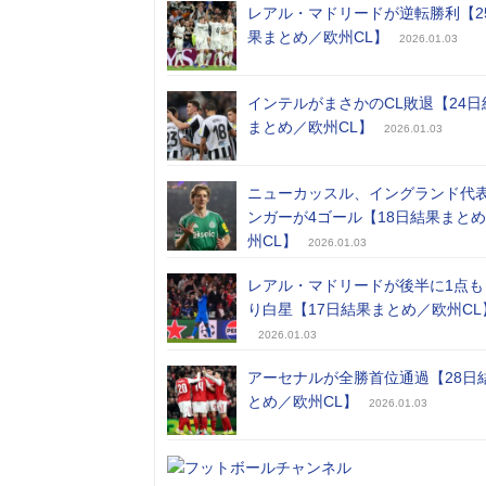
レアル・マドリードが逆転勝利【2
果まとめ／欧州CL】
2026.01.03
インテルがまさかのCL敗退【24日
まとめ／欧州CL】
2026.01.03
ニューカッスル、イングランド代
ンガーが4ゴール【18日結果まと
州CL】
2026.01.03
レアル・マドリードが後半に1点も
り白星【17日結果まとめ／欧州CL
2026.01.03
アーセナルが全勝首位通過【28日
とめ／欧州CL】
2026.01.03