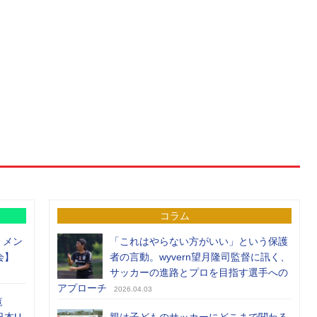
コラム
）メン
「これはやらない方がいい」という保護
会】
者の言動。wyvern望月隆司監督に訊く、
サッカーの進路とプロを目指す選手への
アプローチ
2026.04.03
覧