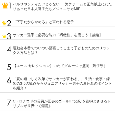
バルサやシティだけじゃない!! 海外チームと互角以上にわた
りあった日本人選手たち／ジュニサカMIP
「下手だからやめろ」と言われる息子
サッカー選手に必要な能力「巧緻性」を磨こう【後編】
運動会本番でついつい緊張してしまう子どものためのリラッ
クス方法とは？
【ユース セレクション】いわてグルージャ盛岡（岩手県）
「夏の過ごし方次第でサッカーが変わる」。生活・食事・練
習の3つの観点からジュニアサッカー選手の夏休みのポイント
を紹介！
C・ロナウドの長男が圧巻のゴール!! ”父親”を彷彿とさせるド
リブルが世界中で話題に