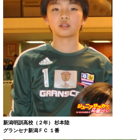
新潟明訓高校（２年） 杉本陸
グランセナ新潟ＦＣ １番