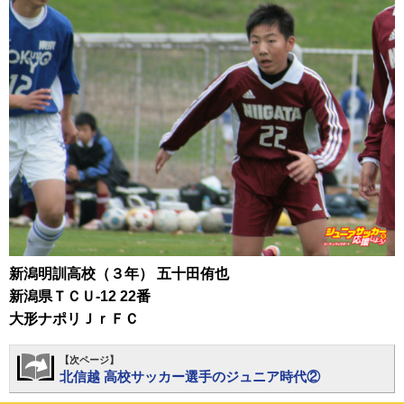
新潟明訓高校（３年） 五十田侑也
新潟県ＴＣＵ-12 22番
大形ナポリＪｒＦＣ
【次ページ】
北信越 高校サッカー選手のジュニア時代②