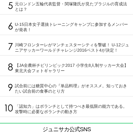
元ロンドン五輪代表監督・関塚隆氏が見たブラジルの育成法
とは？
U-15日本女子選抜トレーニングキャンプに参加するメンバー
が発表！
川崎フロンターレがマンチェスターシティを撃破！ U-12ジュ
ニアサッカーワールドチャレンジ2016ベスト4が決定！
【JA全農杯チビリンピック2017 小学生8人制サッカー大会】
東北大会フォトギャラリー
試合前には糖質中心の『単品料理』がオススメ。知っておき
たい試合前の食事のとり方
「認知力」はボランチとして持つべき最低限の能力である。
攻撃時に必要なボランチの動き方
ジュニサカ公式SNS