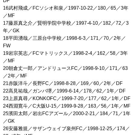
DF
16武村飛成／FCソシオ和泉／1997-10-22／180／65／3年
／MF
17藤原真之介／賢明学院中学校／1997-4-10／182／72／3
年／GK
18平田湧哉／三原台中学校／1998-6-3／171／70／2年／
FW
19岩宗英志／FCマトリックス／1998-2-4／162／58／3年
／MF
20朝倉丈一郎／アンドリュースFC／1998-9-10／171／63
／2年／MF
21赤阪洋斗／長野FC／1998-8-28／169／60／2年／DF
22高見祐哉／ガンバ堺／1999-6-14／178／62／1年／DF
23上原真尋／KONKOFC／1999-7-20／177／62／1年／DF
24西淵寛斗／C大阪U-15／1999-9-28／163／56／1年／MF
25濱田太郎／岩出FCアズール／2000-2-21／184／71／1年
／GK
26安藤雅規／サザンウェイブ泉州FC／1998-12-25／174／