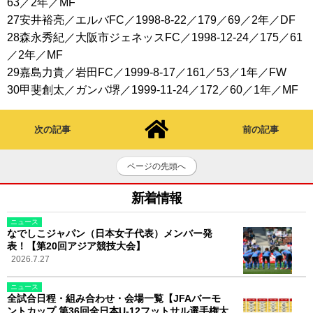
63／2年／MF
27安井裕亮／エルバFC／1998-8-22／179／69／2年／DF
28森永秀紀／大阪市ジェネッスFC／1998-12-24／175／61
／2年／MF
29嘉島力貴／岩田FC／1999-8-17／161／53／1年／FW
30甲斐創太／ガンバ堺／1999-11-24／172／60／1年／MF
次の記事
前の記事
ページの先頭へ
新着情報
ニュース
なでしこジャパン（日本女子代表）メンバー発
表！【第20回アジア競技大会】
2026.7.27
ニュース
全試合日程・組み合わせ・会場一覧【JFAバーモ
ントカップ 第36回全日本U-12フットサル選手権大