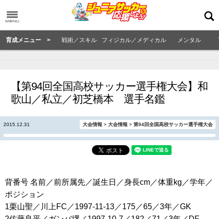
育成メニュー >
戦術／スキル
フィジカル／メディカル
メンタル
【第94回全国高校サッカー選手権大会】和
歌山／私立／初芝橋本 選手名鑑
2015.12.31
大会情報
>
大会情報
>
第94回全国高校サッカー選手権大会
背番号 名前／前所属先／誕生日／身長cm／体重kg／学年／
ポジション
1栗山聖／川上FC／1997-11-13／175／65／3年／GK
2佐藤良平／ガンバ堺／1997-10-7／182／71／3年／DF