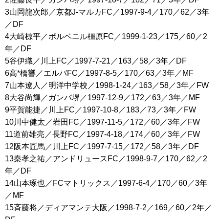
3山岡龍次郎／京都J-マルカFC／1997-9-4／170／62／3年
／DF
4大崎椋平／ポルベニル橿原FC／1999-1-23／175／60／2
年／DF
5谷伊織／川上FC／1997-7-21／163／58／3年／DF
6高*橋響／エルバFC／1997-8-5／170／63／3年／MF
7山本遼人／明洋中学校／1998-1-24／163／58／3年／FW
8大谷尚輝／ガンバ堺／1997-12-9／172／63／3年／MF
9平賀能捷／川上FC／1997-10-8／183／73／3年／FW
10川中健太／岩田FC／1997-11-5／172／60／3年／FW
11道前雄亮／長野FC／1997-4-18／174／60／3年／FW
12阪本匠馬／川上FC／1997-7-15／172／58／3年／DF
13秦孝之祐／アンドリュースFC／1998-9-7／170／62／2
年／DF
14山本琢也／FCマトリックス／1997-6-4／170／60／3年
／MF
15斉藤将／ディアマンテ大阪／1998-7-2／169／60／2年／