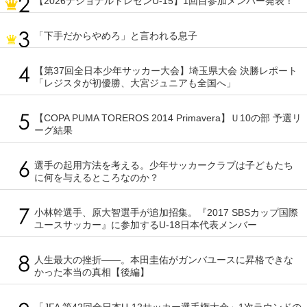
【2026ナショナルトレセンU-15】1回目参加メンバー発表！
「下手だからやめろ」と言われる息子
【第37回全日本少年サッカー大会】埼玉県大会 決勝レポート
「レジスタが初優勝、大宮ジュニアも全国へ」
【COPA PUMA TOREROS 2014 Primavera】Ｕ10の部 予選リ
ーグ結果
選手の起用方法を考える。少年サッカークラブは子どもたち
に何を与えるところなのか？
小林幹選手、原大智選手が追加招集。『2017 SBSカップ国際
ユースサッカー』に参加するU-18日本代表メンバー
人生最大の挫折――。本田圭佑がガンバユースに昇格できな
かった本当の真相【後編】