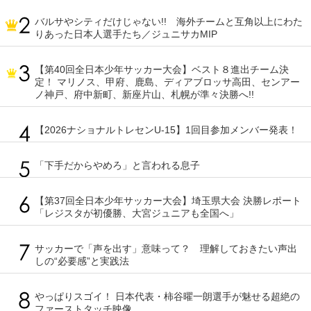
バルサやシティだけじゃない!! 海外チームと互角以上にわた
りあった日本人選手たち／ジュニサカMIP
【第40回全日本少年サッカー大会】ベスト８進出チーム決
定！ マリノス、甲府、鹿島、ディアブロッサ高田、センアー
ノ神戸、府中新町、新座片山、札幌が準々決勝へ!!
【2026ナショナルトレセンU-15】1回目参加メンバー発表！
「下手だからやめろ」と言われる息子
【第37回全日本少年サッカー大会】埼玉県大会 決勝レポート
「レジスタが初優勝、大宮ジュニアも全国へ」
サッカーで「声を出す」意味って？ 理解しておきたい声出
しの“必要感”と実践法
やっぱりスゴイ！ 日本代表・柿谷曜一朗選手が魅せる超絶の
ファーストタッチ映像