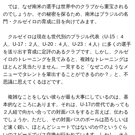
では、なぜ南米の選手は世界中のクラブから重宝される
のでしょうか。その秘密を探るため、南米はブラジルの名
門・クルゼイロの育成に目を向けてみます。
クルゼイロは現在も世代別のブラジル代表（U-15：４
人、U-17：２人、U-20：４人、U-23：４人）に多くの選手
を送り出す育成に定評のあるクラブです。しかし、クルゼ
イロのトレーニングを見てみると、複雑なトレーニングは
ほとんど見当たりません。一見すると「なぜこのようなメ
ニューでタレントを輩出することができるのか？」と、不
思議に思えてくるほどです。
複雑なことをしない彼らが最も大事にしているのは、基
本的なところにあります。それは、U-17の世代であっても
２人組で向かい合っての対面パスをすると言えば、伝わる
でしょうか。ただし、その対面パスのボールは恐ろしいほ
ど速く鋭い。ほとんどシュートではないのか!?というぐら
いのスピードでパス交換が行われています。しかし、そう