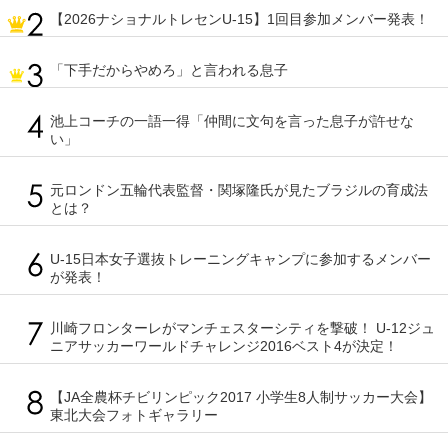
【2026ナショナルトレセンU-15】1回目参加メンバー発表！
「下手だからやめろ」と言われる息子
池上コーチの一語一得「仲間に文句を言った息子が許せな
い」
元ロンドン五輪代表監督・関塚隆氏が見たブラジルの育成法
とは？
U-15日本女子選抜トレーニングキャンプに参加するメンバー
が発表！
川崎フロンターレがマンチェスターシティを撃破！ U-12ジュ
ニアサッカーワールドチャレンジ2016ベスト4が決定！
【JA全農杯チビリンピック2017 小学生8人制サッカー大会】
東北大会フォトギャラリー