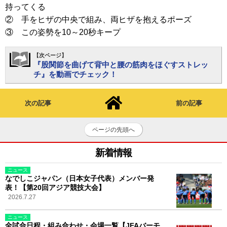
持ってくる
② 手をヒザの中央で組み、両ヒザを抱えるポーズ
③ この姿勢を10～20秒キープ
【次ページ】
『股関節を曲げて背中と腰の筋肉をほぐすストレッ
チ』を動画でチェック！
次の記事
前の記事
ページの先頭へ
新着情報
ニュース
なでしこジャパン（日本女子代表）メンバー発
表！【第20回アジア競技大会】
2026.7.27
ニュース
全試合日程・組み合わせ・会場一覧【JFAバーモ