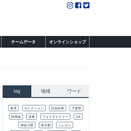
チームデータ
オンラインショップ
tag
地域
ワード
食育
セレクション
試合結果
千葉県
指導論
栄養
フォトギャラリー
GK
神奈川県
東京都
トレセン