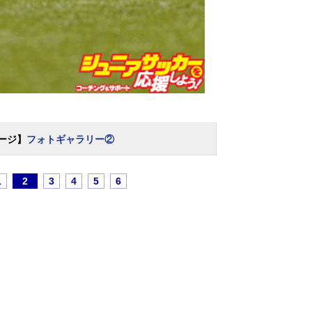
ージ】
フォトギャラリー②
1
2
3
4
5
6