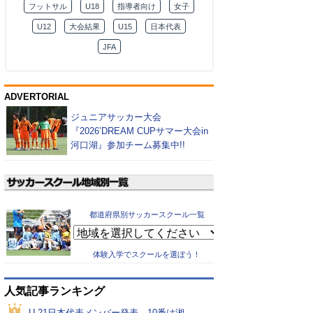
フットサル
U18
指導者向け
女子
U12
大会結果
U15
日本代表
JFA
ADVERTORIAL
ジュニアサッカー大会
『2026’DREAM CUPサマー大会in
河口湖』参加チーム募集中!!
都道府県別サッカースクール一覧
体験入学でスクールを選ぼう！
人気記事ランキング