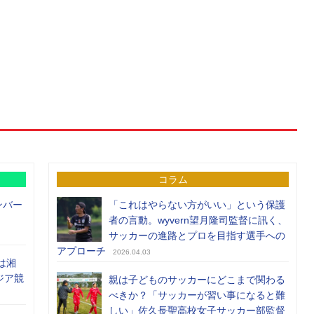
コラム
ンバー
「これはやらない方がいい」という保護
者の言動。wyvern望月隆司監督に訊く、
サッカーの進路とプロを目指す選手への
アプローチ
2026.04.03
は湘
ジア競
親は子どものサッカーにどこまで関わる
べきか？「サッカーが習い事になると難
しい」佐久長聖高校女子サッカー部監督