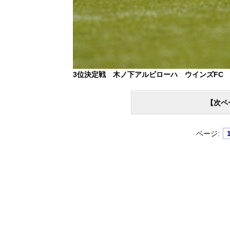
3位決定戦 木ノ下アルビローハ ウインズFC
【次ペ
ページ: