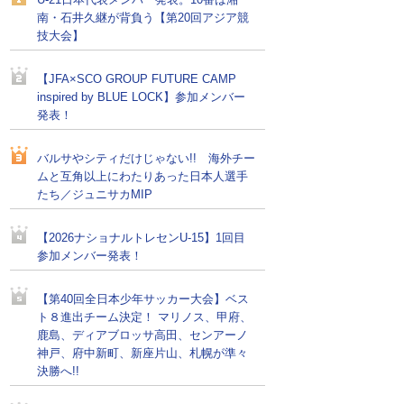
U-21日本代表メンバー発表。10番は湘
南・石井久継が背負う【第20回アジア競
技大会】
【JFA×SCO GROUP FUTURE CAMP
inspired by BLUE LOCK】参加メンバー
発表！
バルサやシティだけじゃない!! 海外チー
ムと互角以上にわたりあった日本人選手
たち／ジュニサカMIP
【2026ナショナルトレセンU-15】1回目
参加メンバー発表！
【第40回全日本少年サッカー大会】ベス
ト８進出チーム決定！ マリノス、甲府、
鹿島、ディアブロッサ高田、センアーノ
神戸、府中新町、新座片山、札幌が準々
決勝へ!!