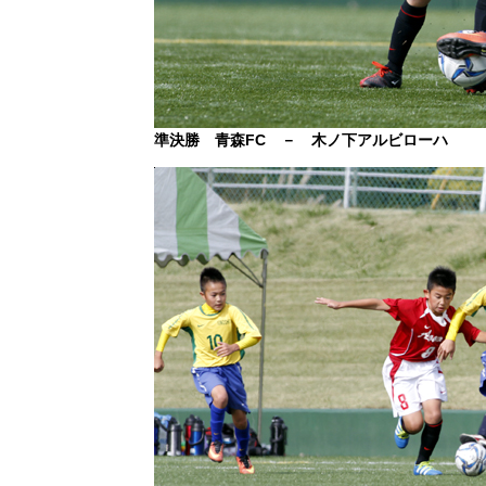
準決勝 青森FC － 木ノ下アルビローハ