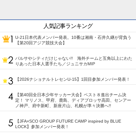
人気記事ランキング
U-21日本代表メンバー発表。10番は湘南・石井久継が背負う
【第20回アジア競技大会】
バルサやシティだけじゃない!! 海外チームと互角以上にわた
りあった日本人選手たち／ジュニサカMIP
【2026ナショナルトレセンU-15】1回目参加メンバー発表！
【第40回全日本少年サッカー大会】ベスト８進出チーム決
定！ マリノス、甲府、鹿島、ディアブロッサ高田、センアー
ノ神戸、府中新町、新座片山、札幌が準々決勝へ!!
【JFA×SCO GROUP FUTURE CAMP inspired by BLUE
LOCK】参加メンバー発表！