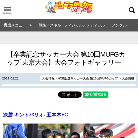
育成メニュー >
戦術／スキル
フィジカル／メディカル
メンタル
【卒業記念サッカー大会 第10回MUFGカ
ップ 東京大会】大会フォトギャラリー
2017.02.21
大会情報
>
卒業記念サッカー大会 第10回MUFGカップ
>
大会情報
決勝 キントバリオ- 五本木FC